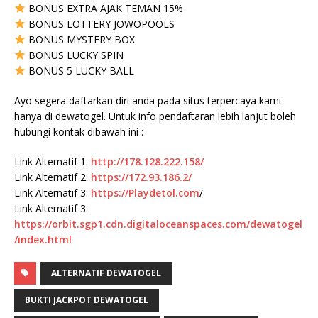
BONUS EXTRA AJAK TEMAN 15%
BONUS LOTTERY JOWOPOOLS
BONUS MYSTERY BOX
BONUS LUCKY SPIN
BONUS 5 LUCKY BALL
Ayo segera daftarkan diri anda pada situs terpercaya kami
hanya di dewatogel. Untuk info pendaftaran lebih lanjut boleh
hubungi kontak dibawah ini :
Link Alternatif 1:
http://178.128.222.158/
Link Alternatif 2:
https://172.93.186.2/
Link Alternatif 3:
https://
Playdetol.com
/
Link Alternatif 3:
https://orbit.sgp1.cdn.digitaloceanspaces.com/dewatogel
/index.html
ALTERNATIF DEWATOGEL
BUKTI JACKPOT DEWATOGEL