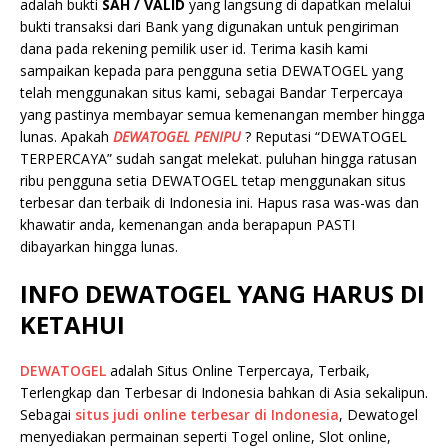
adalah bukti
SAH / VALID
yang langsung di dapatkan melalui
bukti transaksi dari Bank yang digunakan untuk pengiriman
dana pada rekening pemilik user id. Terima kasih kami
sampaikan kepada para pengguna setia DEWATOGEL yang
telah menggunakan situs kami, sebagai Bandar Terpercaya
yang pastinya membayar semua kemenangan member hingga
lunas. Apakah
DEWATOGEL PENIPU
? Reputasi “DEWATOGEL
TERPERCAYA” sudah sangat melekat. puluhan hingga ratusan
ribu pengguna setia DEWATOGEL tetap menggunakan situs
terbesar dan terbaik di Indonesia ini. Hapus rasa was-was dan
khawatir anda, kemenangan anda berapapun PASTI
dibayarkan hingga lunas.
INFO DEWATOGEL YANG HARUS DI
KETAHUI
DEWATOGEL
adalah Situs Online Terpercaya, Terbaik,
Terlengkap dan Terbesar di Indonesia bahkan di Asia sekalipun.
Sebagai
situs judi online terbesar di Indonesia
, Dewatogel
menyediakan permainan seperti Togel online, Slot online,