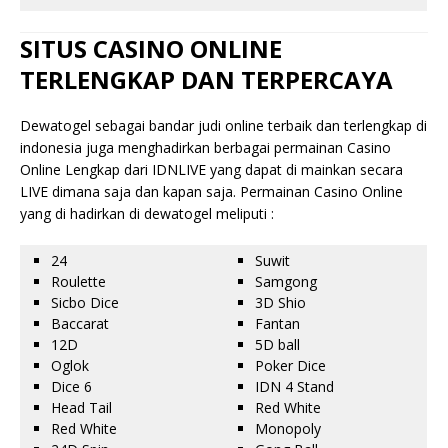
SITUS CASINO ONLINE
TERLENGKAP DAN TERPERCAYA
Dewatogel sebagai bandar judi online terbaik dan terlengkap di
indonesia juga menghadirkan berbagai permainan Casino
Online Lengkap dari IDNLIVE yang dapat di mainkan secara
LIVE dimana saja dan kapan saja. Permainan Casino Online
yang di hadirkan di dewatogel meliputi :
24
Suwit
Roulette
Samgong
Sicbo Dice
3D Shio
Baccarat
Fantan
12D
5D ball
Oglok
Poker Dice
Dice 6
IDN 4 Stand
Head Tail
Red White
Red White
Monopoly