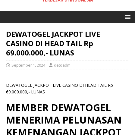
DEWATOGEL JACKPOT LIVE
CASINO DI HEAD TAIL Rp
69.000.000,- LUNAS
September 1, 2024
detoadm
DEWATOGEL JACKPOT LIVE CASINO DI HEAD TAIL Rp
69.000.000,- LUNAS
MEMBER DEWATOGEL
MENERIMA PELUNASAN
KEMENANGAN JACKPOT