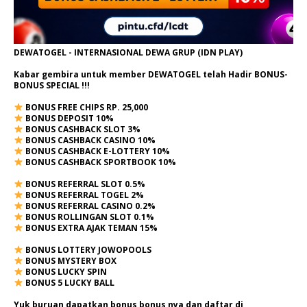
DEWATOGEL - INTERNASIONAL DEWA GRUP (IDN PLAY)
Kabar gembira untuk member DEWATOGEL telah Hadir
BONUS-
BONUS SPECIAL
!!!
BONUS FREE CHIPS RP. 25,000
BONUS DEPOSIT 10%
BONUS CASHBACK SLOT 3%
BONUS CASHBACK CASINO 10%
BONUS CASHBACK E-LOTTERY 10%
BONUS CASHBACK SPORTBOOK 10%
BONUS REFERRAL SLOT 0.5%
BONUS REFERRAL TOGEL 2%
BONUS REFERRAL CASINO 0.2%
BONUS ROLLINGAN SLOT 0.1%
BONUS EXTRA AJAK TEMAN 15%
BONUS LOTTERY JOWOPOOLS
BONUS MYSTERY BOX
BONUS LUCKY SPIN
BONUS 5 LUCKY BALL
Yuk buruan dapatkan bonus bonus nya dan daftar di