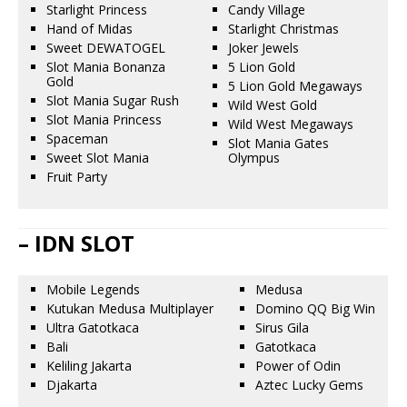
Starlight Princess
Candy Village
Hand of Midas
Starlight Christmas
Sweet DEWATOGEL
Joker Jewels
Slot Mania Bonanza
5 Lion Gold
Gold
5 Lion Gold Megaways
Slot Mania Sugar Rush
Wild West Gold
Slot Mania Princess
Wild West Megaways
Spaceman
Slot Mania Gates
Sweet Slot Mania
Olympus
Fruit Party
– IDN SLOT
Mobile Legends
Medusa
Kutukan Medusa Multiplayer
Domino QQ Big Win
Ultra Gatotkaca
Sirus Gila
Bali
Gatotkaca
Keliling Jakarta
Power of Odin
Djakarta
Aztec Lucky Gems