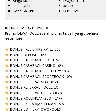
Bingo Sicbo
Dragon Tiger
Shio Fights
Xoc Dia
Gong Ball Jitu
Duel Dice
KENAPA HARUS DEWATOGEL ?
Promo DEWATOGEL adalah promo terbaik yang disediakan,
antara lain :
BONUS FREE CHIPS RP. 25,000
BONUS DEPOSIT 10%
BONUS CASHBACK SLOT 10%
BONUS CASHBACK CASINO 10%
BONUS CASHBACK E-LOTTERY 10%
BONUS CASHBACK SPORTBOOK 10%
BONUS REFERRAL SLOT 0.5%
BONUS REFERRAL TOGEL 2%
BONUS REFERRAL CASINO 0.2%
BONUS ROLLINGAN SLOT 0.1%
BONUS EXTRA AJAK TEMAN 15%
BONUS LOTTERY JOWOPOOLS