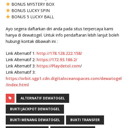
BONUS MYSTERY BOX
BONUS LUCKY SPIN
BONUS 5 LUCKY BALL
Ayo segera daftarkan diri anda pada situs terpercaya kami
hanya di dewatogel. Untuk info pendaftaran lebih lanjut boleh
hubungi kontak dibawah ini :
Link Alternatif 1:
http://178.128.222.158/
Link Alternatif 2:
https://172.93.186.2/
Link Alternatif 3:
https://
Playdetol.com
/
Link Alternatif 3:
https://orbit.sgp1.cdn.digitaloceanspaces.com/dewatogel
/index.html
ALTERNATIF DEWATOGEL
BUKTI JACKPOT DEWATOGEL
BUKTI MENANG DEWATOGEL
BUKTI TRANSFER