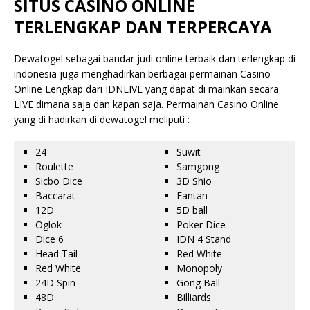
SITUS CASINO ONLINE
TERLENGKAP DAN TERPERCAYA
Dewatogel sebagai bandar judi online terbaik dan terlengkap di
indonesia juga menghadirkan berbagai permainan Casino
Online Lengkap dari IDNLIVE yang dapat di mainkan secara
LIVE dimana saja dan kapan saja. Permainan Casino Online
yang di hadirkan di dewatogel meliputi :
24
Suwit
Roulette
Samgong
Sicbo Dice
3D Shio
Baccarat
Fantan
12D
5D ball
Oglok
Poker Dice
Dice 6
IDN 4 Stand
Head Tail
Red White
Red White
Monopoly
24D Spin
Gong Ball
48D
Billiards