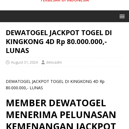
DEWATOGEL JACKPOT TOGEL DI
KINGKONG 4D Rp 80.000.000,-
LUNAS
August 31, 2024
detoadm
DEWATOGEL JACKPOT TOGEL DI KINGKONG 4D Rp
80.000.000,- LUNAS
MEMBER DEWATOGEL
MENERIMA PELUNASAN
KEMENANGAN JACKPOT