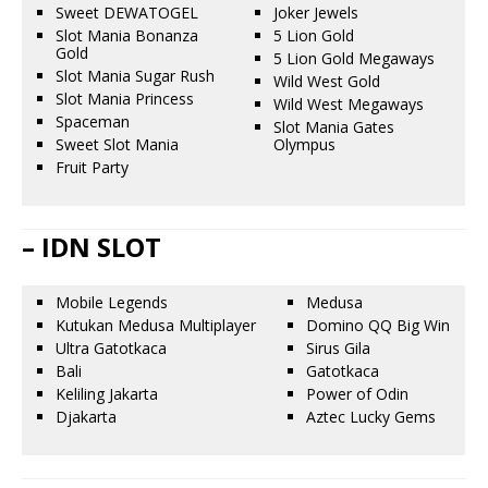
Sweet DEWATOGEL
Joker Jewels
Slot Mania Bonanza
5 Lion Gold
Gold
5 Lion Gold Megaways
Slot Mania Sugar Rush
Wild West Gold
Slot Mania Princess
Wild West Megaways
Spaceman
Slot Mania Gates
Sweet Slot Mania
Olympus
Fruit Party
– IDN SLOT
Mobile Legends
Medusa
Kutukan Medusa Multiplayer
Domino QQ Big Win
Ultra Gatotkaca
Sirus Gila
Bali
Gatotkaca
Keliling Jakarta
Power of Odin
Djakarta
Aztec Lucky Gems