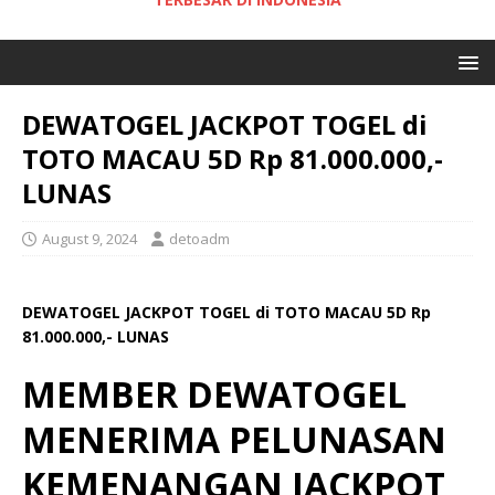
DEWATOGEL JACKPOT TOGEL di
TOTO MACAU 5D Rp 81.000.000,-
LUNAS
August 9, 2024
detoadm
DEWATOGEL JACKPOT TOGEL di TOTO MACAU 5D
Rp
81.000.000,- LUNAS
MEMBER DEWATOGEL
MENERIMA PELUNASAN
KEMENANGAN JACKPOT