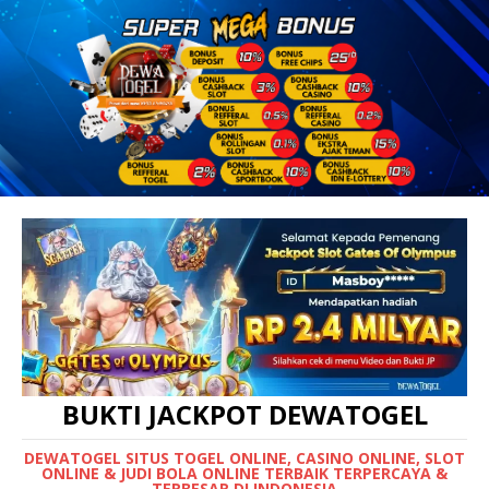
BUKTI JACKPOT DEWATOGEL
DEWATOGEL SITUS TOGEL ONLINE, CASINO ONLINE, SLOT
ONLINE & JUDI BOLA ONLINE TERBAIK TERPERCAYA &
TERBESAR DI INDONESIA