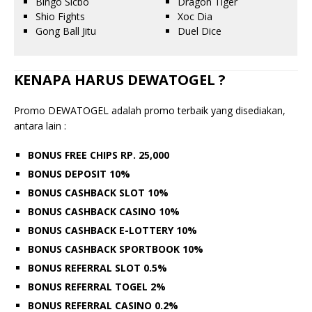
Bingo Sicbo
Dragon Tiger
Shio Fights
Xoc Dia
Gong Ball Jitu
Duel Dice
KENAPA HARUS DEWATOGEL ?
Promo DEWATOGEL adalah promo terbaik yang disediakan,
antara lain :
BONUS FREE CHIPS RP. 25,000
BONUS DEPOSIT 10%
BONUS CASHBACK SLOT 10%
BONUS CASHBACK CASINO 10%
BONUS CASHBACK E-LOTTERY 10%
BONUS CASHBACK SPORTBOOK 10%
BONUS REFERRAL SLOT 0.5%
BONUS REFERRAL TOGEL 2%
BONUS REFERRAL CASINO 0.2%