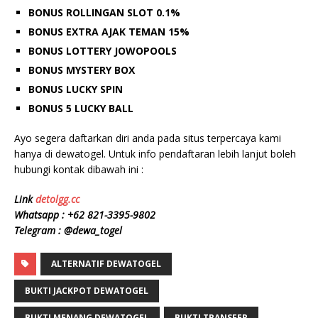
BONUS ROLLINGAN SLOT 0.1%
BONUS EXTRA AJAK TEMAN 15%
BONUS LOTTERY JOWOPOOLS
BONUS MYSTERY BOX
BONUS LUCKY SPIN
BONUS 5 LUCKY BALL
Ayo segera daftarkan diri anda pada situs terpercaya kami
hanya di dewatogel. Untuk info pendaftaran lebih lanjut boleh
hubungi kontak dibawah ini :
Link
detolgg.cc
Whatsapp :
+62 8
21-3395-9802
Telegram : @dewa_togel
ALTERNATIF DEWATOGEL
BUKTI JACKPOT DEWATOGEL
BUKTI MENANG DEWATOGEL
BUKTI TRANSFER