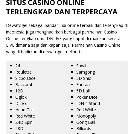
SITUS CASINO ONLINE
TERLENGKAP DAN TERPERCAYA
Dewatogel sebagai bandar judi online terbaik dan terlengkap di
indonesia juga menghadirkan berbagai permainan Casino
Online Lengkap dari IDNLIVE yang dapat di mainkan secara
LIVE dimana saja dan kapan saja. Permainan Casino Online
yang di hadirkan di dewatogel meliputi :
24
Suwit
Roulette
Samgong
Sicbo Dice
3D Shio
Baccarat
Fantan
12D
5D ball
Oglok
Poker Dice
Dice 6
IDN 4 Stand
Head Tail
Red White
Red White
Monopoly
24D Spin
Gong Ball
48D
Billiards