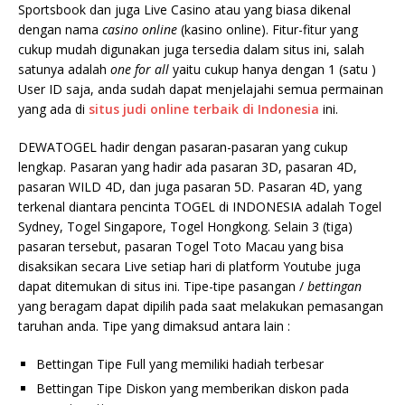
Sportsbook dan juga Live Casino atau yang biasa dikenal
dengan nama
casino online
(kasino online). Fitur-fitur yang
cukup mudah digunakan juga tersedia dalam situs ini, salah
satunya adalah
one for all
yaitu cukup hanya dengan 1 (satu )
User ID saja, anda sudah dapat menjelajahi semua permainan
yang ada di
situs judi
online terbaik di Indonesia
ini.
DEWATOGEL hadir dengan pasaran-pasaran yang cukup
lengkap. Pasaran yang hadir ada pasaran 3D, pasaran 4D,
pasaran WILD 4D, dan juga pasaran 5D. Pasaran 4D, yang
terkenal diantara pencinta TOGEL di INDONESIA adalah Togel
Sydney, Togel Singapore, Togel Hongkong. Selain 3 (tiga)
pasaran tersebut, pasaran Togel Toto Macau yang bisa
disaksikan secara Live setiap hari di platform Youtube juga
dapat ditemukan di situs ini. Tipe-tipe pasangan /
bettingan
yang beragam dapat dipilih pada saat melakukan pemasangan
taruhan anda. Tipe yang dimaksud antara lain :
Bettingan Tipe Full yang memiliki hadiah terbesar
Bettingan Tipe Diskon yang memberikan diskon pada