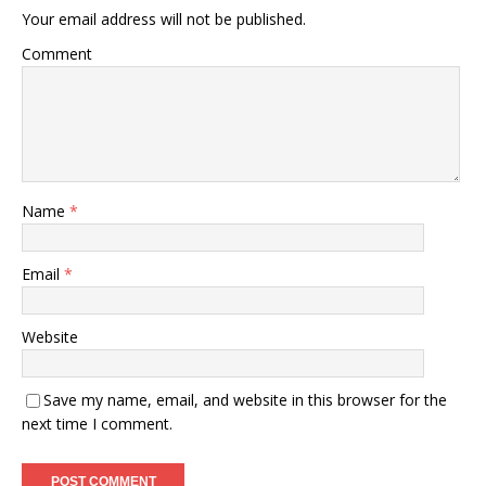
Your email address will not be published.
Comment
Name
*
Email
*
Website
Save my name, email, and website in this browser for the
next time I comment.