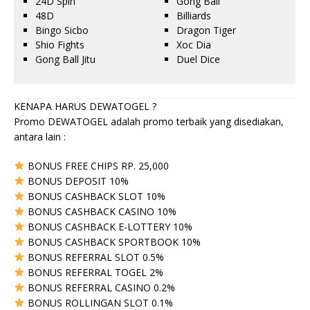
24D Spin
Gong Ball
48D
Billiards
Bingo Sicbo
Dragon Tiger
Shio Fights
Xoc Dia
Gong Ball Jitu
Duel Dice
KENAPA HARUS DEWATOGEL ?
Promo DEWATOGEL adalah promo terbaik yang disediakan,
antara lain :
BONUS FREE CHIPS RP. 25,000
BONUS DEPOSIT 10%
BONUS CASHBACK SLOT 10%
BONUS CASHBACK CASINO 10%
BONUS CASHBACK E-LOTTERY 10%
BONUS CASHBACK SPORTBOOK 10%
BONUS REFERRAL SLOT 0.5%
BONUS REFERRAL TOGEL 2%
BONUS REFERRAL CASINO 0.2%
BONUS ROLLINGAN SLOT 0.1%