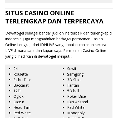
SITUS CASINO ONLINE
TERLENGKAP DAN TERPERCAYA
Dewatogel sebagai bandar judi online terbaik dan terlengkap di
indonesia juga menghadirkan berbagai permainan Casino
Online Lengkap dari IDNLIVE yang dapat di mainkan secara
LIVE dimana saja dan kapan saja. Permainan Casino Online
yang di hadirkan di dewatogel meliputi :
24
Suwit
Roulette
Samgong
Sicbo Dice
3D Shio
Baccarat
Fantan
12D
5D ball
Oglok
Poker Dice
Dice 6
IDN 4 Stand
Head Tail
Red White
Red White
Monopoly