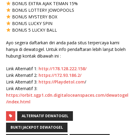
BONUS EXTRA AJAK TEMAN 15%
BONUS LOTTERY JOWOPOOLS
BONUS MYSTERY BOX
BONUS LUCKY SPIN
BONUS 5 LUCKY BALL
Ayo segera daftarkan diri anda pada situs terpercaya kami
hanya di dewatogel. Untuk info pendaftaran lebih lanjut boleh
hubungi kontak dibawah ini :
Link Alternatif 1:
http://178.128.222.158/
Link Alternatif 2:
https://172.93.186.2/
Link Alternatif 3:
https://
Playdetol.com
/
Link Alternatif 3:
https://orbit.sgp1.cdn.digitaloceanspaces.com/dewatogel
/index.html
ALTERNATIF DEWATOGEL
BUKTI JACKPOT DEWATOGEL