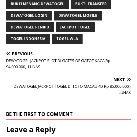
BUKTI MENANG DEWATOGEL
BUKTI TRANSFER
DEWATOGEL LOGIN
DEWATOGEL MOBILE
DEWATOGEL PENIPU
JACKPOT TOGEL
TOGEL INDONESIA
TOGEL WLA
PREVIOUS
DEWATOGEL JACKPOT SLOT DI GATES OF GATOT KACA Rp
94.000.000,- LUNAS
NEXT
DEWATOGEL JACKPOT TOGEL DI TOTO MACAU 4D Rp 85.000.000,-
LUNAS
BE THE FIRST TO COMMENT
Leave a Reply