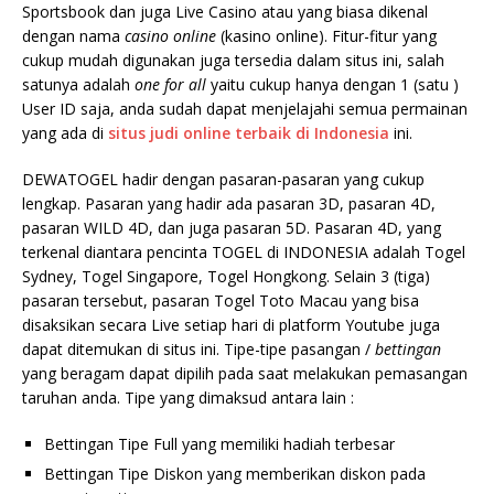
Sportsbook dan juga Live Casino atau yang biasa dikenal
dengan nama
casino online
(kasino online). Fitur-fitur yang
cukup mudah digunakan juga tersedia dalam situs ini, salah
satunya adalah
one for all
yaitu cukup hanya dengan 1 (satu )
User ID saja, anda sudah dapat menjelajahi semua permainan
yang ada di
situs judi online terbaik di Indonesia
ini.
DEWATOGEL hadir dengan pasaran-pasaran yang cukup
lengkap. Pasaran yang hadir ada pasaran 3D, pasaran 4D,
pasaran WILD 4D, dan juga pasaran 5D. Pasaran 4D, yang
terkenal diantara pencinta TOGEL di INDONESIA adalah Togel
Sydney, Togel Singapore, Togel Hongkong. Selain 3 (tiga)
pasaran tersebut, pasaran Togel Toto Macau yang bisa
disaksikan secara Live setiap hari di platform Youtube juga
dapat ditemukan di situs ini. Tipe-tipe pasangan /
bettingan
yang beragam dapat dipilih pada saat melakukan pemasangan
taruhan anda. Tipe yang dimaksud antara lain :
Bettingan Tipe Full yang memiliki hadiah terbesar
Bettingan Tipe Diskon yang memberikan diskon pada