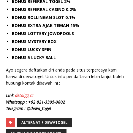
BONUS REFERRAL TOGEL 2%
BONUS REFERRAL CASINO 0.2%
BONUS ROLLINGAN SLOT 0.1%
BONUS EXTRA AJAK TEMAN 15%
BONUS LOTTERY JOWOPOOLS
BONUS MYSTERY BOX
BONUS LUCKY SPIN
BONUS 5 LUCKY BALL
Ayo segera daftarkan diri anda pada situs terpercaya kami
hanya di dewatogel. Untuk info pendaftaran lebih lanjut boleh
hubungi kontak dibawah ini :
Link
detolgg.cc
Whatsapp :
+62 8
21-3395-9802
Telegram : @dewa_togel
ALTERNATIF DEWATOGEL