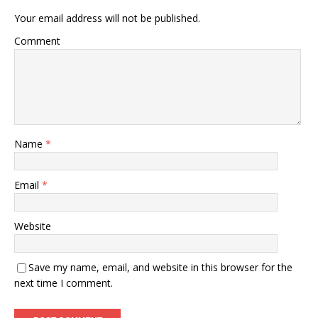
Your email address will not be published.
Comment
Name
*
Email
*
Website
Save my name, email, and website in this browser for the
next time I comment.