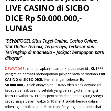
LIVE CASINO di SICBO
DICE Rp 50.000.000,-
LUNAS
“DEWATOGEL Situs Togel Online, Casino Online,
Slot Online Terbaik, Terpercaya, Terbesar dan
Terlengkap di Indonesia – Jackpot berapapun pasti
dibayar”
DEWATOGEL
mengucapkan selamat kepada user id :
KUS***
yang telah berhasil mendapatkan jackpot pada permainan
LIVE
CASINO di SICBO DICE.
Kemenangan sebesar
Rp
50.000.000,-.
telah dibayarkan LUNAS oleh pihak dewatogel
kepada pemilik user id setelah yang bersangkutan mengisi
formulir withdraw. Proses pencairan dana berlangsung sangat
cepat hanya dalam waktu 5-10 menit sudah berada dalam
rekening pemilik user id. Bukti transfer yang dapat anda lihat