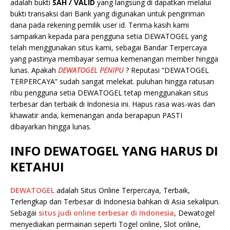
adalah bukti
SAH / VALID
yang langsung di dapatkan melalui
bukti transaksi dari Bank yang digunakan untuk pengiriman
dana pada rekening pemilik user id. Terima kasih kami
sampaikan kepada para pengguna setia DEWATOGEL yang
telah menggunakan situs kami, sebagai Bandar Terpercaya
yang pastinya membayar semua kemenangan member hingga
lunas. Apakah
DEWATOGEL PENIPU
? Reputasi “DEWATOGEL
TERPERCAYA” sudah sangat melekat. puluhan hingga ratusan
ribu pengguna setia DEWATOGEL tetap menggunakan situs
terbesar dan terbaik di Indonesia ini. Hapus rasa was-was dan
khawatir anda, kemenangan anda berapapun PASTI
dibayarkan hingga lunas.
INFO DEWATOGEL YANG HARUS DI
KETAHUI
DEWATOGEL
adalah Situs Online Terpercaya, Terbaik,
Terlengkap dan Terbesar di Indonesia bahkan di Asia sekalipun.
Sebagai
situs judi online terbesar di Indonesia
, Dewatogel
menyediakan permainan seperti Togel online, Slot online,