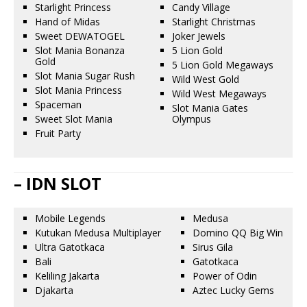
Starlight Princess
Candy Village
Hand of Midas
Starlight Christmas
Sweet DEWATOGEL
Joker Jewels
Slot Mania Bonanza
5 Lion Gold
Gold
5 Lion Gold Megaways
Slot Mania Sugar Rush
Wild West Gold
Slot Mania Princess
Wild West Megaways
Spaceman
Slot Mania Gates
Sweet Slot Mania
Olympus
Fruit Party
– IDN SLOT
Mobile Legends
Medusa
Kutukan Medusa Multiplayer
Domino QQ Big Win
Ultra Gatotkaca
Sirus Gila
Bali
Gatotkaca
Keliling Jakarta
Power of Odin
Djakarta
Aztec Lucky Gems