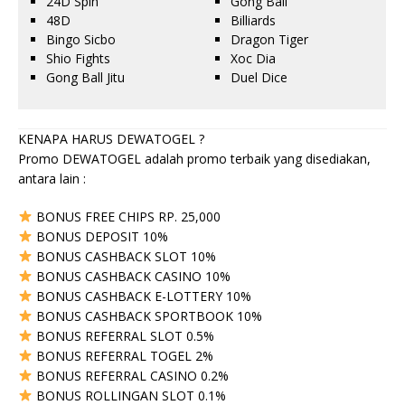
24D Spin
Gong Ball
48D
Billiards
Bingo Sicbo
Dragon Tiger
Shio Fights
Xoc Dia
Gong Ball Jitu
Duel Dice
KENAPA HARUS DEWATOGEL ?
Promo DEWATOGEL adalah promo terbaik yang disediakan,
antara lain :
BONUS FREE CHIPS RP. 25,000
BONUS DEPOSIT 10%
BONUS CASHBACK SLOT 10%
BONUS CASHBACK CASINO 10%
BONUS CASHBACK E-LOTTERY 10%
BONUS CASHBACK SPORTBOOK 10%
BONUS REFERRAL SLOT 0.5%
BONUS REFERRAL TOGEL 2%
BONUS REFERRAL CASINO 0.2%
BONUS ROLLINGAN SLOT 0.1%