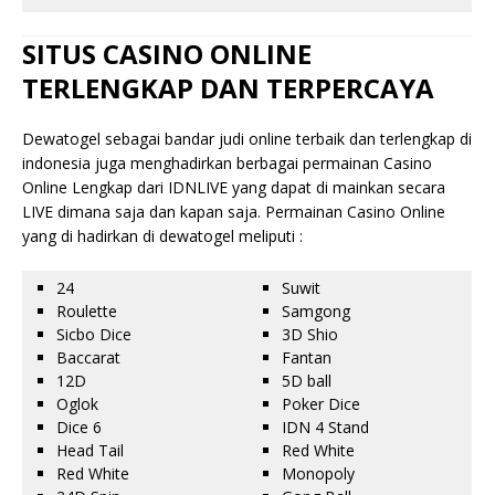
SITUS CASINO ONLINE
TERLENGKAP DAN TERPERCAYA
Dewatogel sebagai bandar judi online terbaik dan terlengkap di
indonesia juga menghadirkan berbagai permainan Casino
Online Lengkap dari IDNLIVE yang dapat di mainkan secara
LIVE dimana saja dan kapan saja. Permainan Casino Online
yang di hadirkan di dewatogel meliputi :
24
Suwit
Roulette
Samgong
Sicbo Dice
3D Shio
Baccarat
Fantan
12D
5D ball
Oglok
Poker Dice
Dice 6
IDN 4 Stand
Head Tail
Red White
Red White
Monopoly