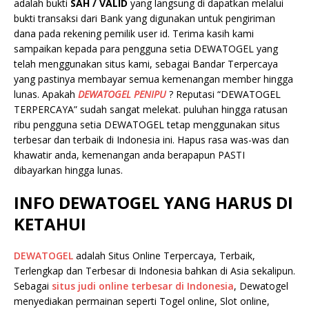
adalah bukti
SAH / VALID
yang langsung di dapatkan melalui
bukti transaksi dari Bank yang digunakan untuk pengiriman
dana pada rekening pemilik user id. Terima kasih kami
sampaikan kepada para pengguna setia DEWATOGEL yang
telah menggunakan situs kami, sebagai Bandar Terpercaya
yang pastinya membayar semua kemenangan member hingga
lunas. Apakah
DEWATOGEL PENIPU
? Reputasi “DEWATOGEL
TERPERCAYA” sudah sangat melekat. puluhan hingga ratusan
ribu pengguna setia DEWATOGEL tetap menggunakan situs
terbesar dan terbaik di Indonesia ini. Hapus rasa was-was dan
khawatir anda, kemenangan anda berapapun PASTI
dibayarkan hingga lunas.
INFO DEWATOGEL YANG HARUS DI
KETAHUI
DEWATOGEL
adalah Situs Online Terpercaya, Terbaik,
Terlengkap dan Terbesar di Indonesia bahkan di Asia sekalipun.
Sebagai
situs judi online terbesar di Indonesia
, Dewatogel
menyediakan permainan seperti Togel online, Slot online,