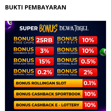
BUKTI PEMBAYARAN