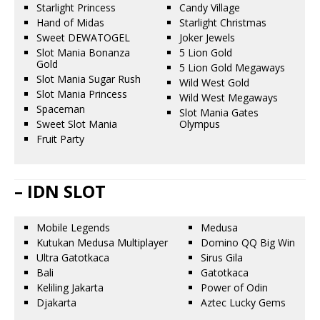
Starlight Princess
Candy Village
Hand of Midas
Starlight Christmas
Sweet DEWATOGEL
Joker Jewels
Slot Mania Bonanza
5 Lion Gold
Gold
5 Lion Gold Megaways
Slot Mania Sugar Rush
Wild West Gold
Slot Mania Princess
Wild West Megaways
Spaceman
Slot Mania Gates
Sweet Slot Mania
Olympus
Fruit Party
– IDN SLOT
Mobile Legends
Medusa
Kutukan Medusa Multiplayer
Domino QQ Big Win
Ultra Gatotkaca
Sirus Gila
Bali
Gatotkaca
Keliling Jakarta
Power of Odin
Djakarta
Aztec Lucky Gems