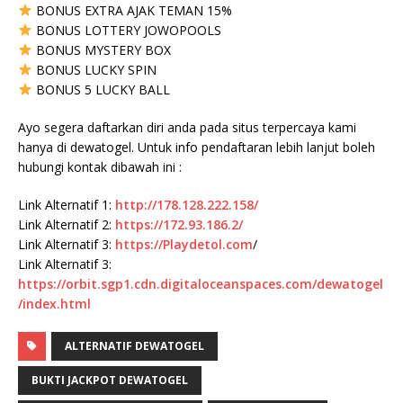
BONUS EXTRA AJAK TEMAN 15%
BONUS LOTTERY JOWOPOOLS
BONUS MYSTERY BOX
BONUS LUCKY SPIN
BONUS 5 LUCKY BALL
Ayo segera daftarkan diri anda pada situs terpercaya kami
hanya di dewatogel. Untuk info pendaftaran lebih lanjut boleh
hubungi kontak dibawah ini :
Link Alternatif 1:
http://178.128.222.158/
Link Alternatif 2:
https://172.93.186.2/
Link Alternatif 3:
https://
Playdetol.com
/
Link Alternatif 3:
https://orbit.sgp1.cdn.digitaloceanspaces.com/dewatogel
/index.html
ALTERNATIF DEWATOGEL
BUKTI JACKPOT DEWATOGEL