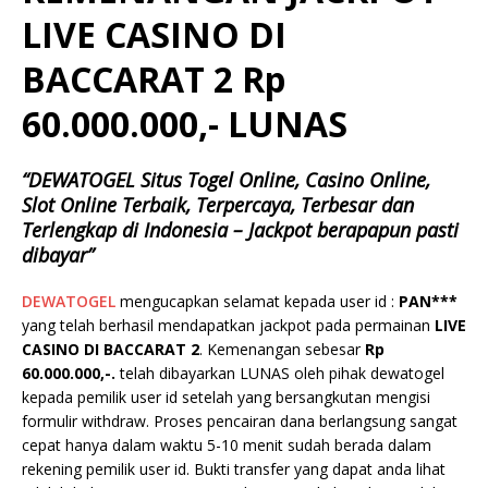
LIVE CASINO DI
BACCARAT 2 Rp
60.000.000,- LUNAS
“DEWATOGEL Situs Togel Online, Casino Online,
Slot Online Terbaik, Terpercaya, Terbesar dan
Terlengkap di Indonesia – Jackpot berapapun pasti
dibayar”
DEWATOGEL
mengucapkan selamat kepada user id :
PAN***
yang telah berhasil mendapatkan jackpot pada permainan
LIVE
CASINO DI BACCARAT 2
.
Kemenangan sebesar
Rp
60.000.000
,-.
telah dibayarkan LUNAS oleh pihak dewatogel
kepada pemilik user id setelah yang bersangkutan mengisi
formulir withdraw. Proses pencairan dana berlangsung sangat
cepat hanya dalam waktu 5-10 menit sudah berada dalam
rekening pemilik user id. Bukti transfer yang dapat anda lihat