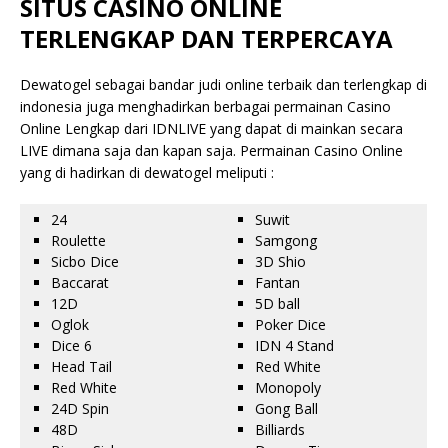
SITUS CASINO ONLINE
TERLENGKAP DAN TERPERCAYA
Dewatogel sebagai bandar judi online terbaik dan terlengkap di
indonesia juga menghadirkan berbagai permainan Casino
Online Lengkap dari IDNLIVE yang dapat di mainkan secara
LIVE dimana saja dan kapan saja. Permainan Casino Online
yang di hadirkan di dewatogel meliputi :
24
Suwit
Roulette
Samgong
Sicbo Dice
3D Shio
Baccarat
Fantan
12D
5D ball
Oglok
Poker Dice
Dice 6
IDN 4 Stand
Head Tail
Red White
Red White
Monopoly
24D Spin
Gong Ball
48D
Billiards