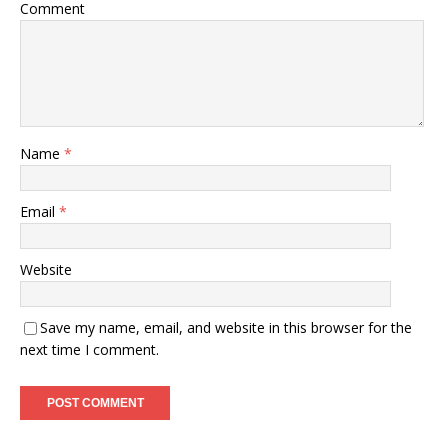
Comment
Name
*
Email
*
Website
Save my name, email, and website in this browser for the
next time I comment.