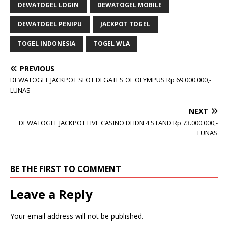
DEWATOGEL LOGIN
DEWATOGEL MOBILE
DEWATOGEL PENIPU
JACKPOT TOGEL
TOGEL INDONESIA
TOGEL WLA
PREVIOUS
DEWATOGEL JACKPOT SLOT DI GATES OF OLYMPUS Rp 69.000.000,-
LUNAS
NEXT
DEWATOGEL JACKPOT LIVE CASINO DI IDN 4 STAND Rp 73.000.000,-
LUNAS
BE THE FIRST TO COMMENT
Leave a Reply
Your email address will not be published.