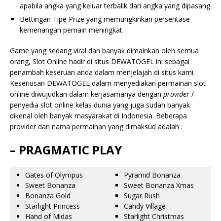
apabila angka yang keluar terbalik dari angka yang dipasang
Bettingan Tipe Prize yang memungkinkan persentase
kemenangan pemain meningkat.
Game yang sedang viral dan banyak dimainkan oleh semua
orang, Slot Online hadir di situs DEWATOGEL ini sebagai
penambah keseruan anda dalam menjelajah di situs kami.
Keseriusan DEWATOGEL dalam menyediakan permainan slot
online diwujudkan dalam kerjasamanya dengan
provider
/
penyedia slot online kelas dunia yang juga sudah banyak
dikenal oleh banyak masyarakat di Indonesia. Beberapa
provider dan nama permainan yang dimaksud adalah :
– PRAGMATIC PLAY
Gates of Olympus
Pyramid Bonanza
Sweet Bonanza
Sweet Bonanza Xmas
Bonanza Gold
Sugar Rush
Starlight Princess
Candy Village
Hand of Midas
Starlight Christmas