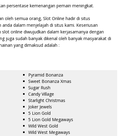
nkan persentase kemenangan pemain meningkat.
 oleh semua orang, Slot Online hadir di situs
nda dalam menjelajah di situs kami. Keseriusan
lot online diwujudkan dalam kerjasamanya dengan
yang juga sudah banyak dikenal oleh banyak masyarakat di
mainan yang dimaksud adalah :
Pyramid Bonanza
Sweet Bonanza Xmas
Sugar Rush
Candy Village
Starlight Christmas
Joker Jewels
5 Lion Gold
5 Lion Gold Megaways
Wild West Gold
Wild West Megaways