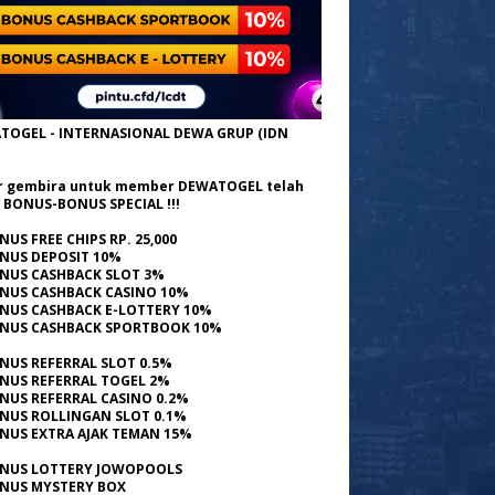
TOGEL - INTERNASIONAL DEWA GRUP (IDN
r gembira untuk member DEWATOGEL telah
r
BONUS-BONUS SPECIAL
!!!
US FREE CHIPS RP. 25,000
NUS DEPOSIT 10%
NUS CASHBACK SLOT 3%
NUS CASHBACK CASINO 10%
NUS CASHBACK E-LOTTERY 10%
NUS CASHBACK SPORTBOOK 10%
NUS REFERRAL SLOT 0.5%
NUS REFERRAL TOGEL 2%
NUS REFERRAL CASINO 0.2%
NUS ROLLINGAN SLOT 0.1%
NUS EXTRA AJAK TEMAN 15%
NUS LOTTERY JOWOPOOLS
NUS MYSTERY BOX