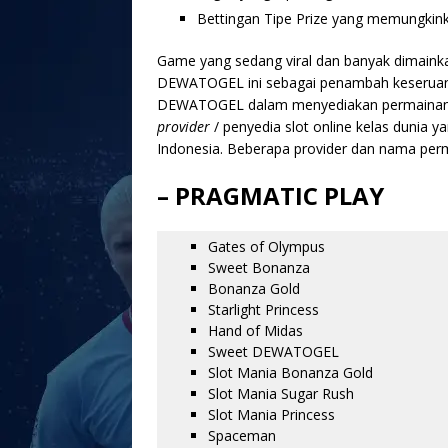
Bettingan Tipe Prize yang memungki
Game yang sedang viral dan banyak dimainkan
DEWATOGEL ini sebagai penambah keseruan a
DEWATOGEL dalam menyediakan permainan s
provider
/ penyedia slot online kelas dunia 
Indonesia. Beberapa provider dan nama per
– PRAGMATIC PLAY
Gates of Olympus
Sweet Bonanza
Bonanza Gold
Starlight Princess
Hand of Midas
Sweet DEWATOGEL
Slot Mania Bonanza Gold
Slot Mania Sugar Rush
Slot Mania Princess
Spaceman