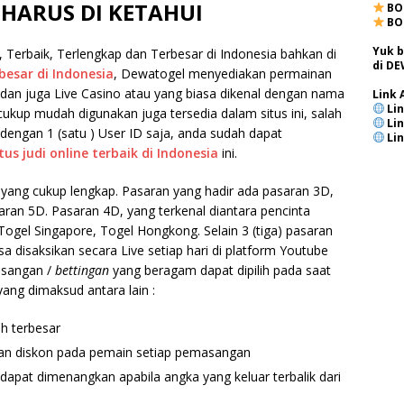
HARUS DI KETAHUI
BO
BO
Yuk b
, Terbaik, Terlengkap dan Terbesar di Indonesia bahkan di
di D
rbesar di Indonesia
, Dewatogel menyediakan permainan
k dan juga Live Casino atau yang biasa dikenal dengan nama
Link 
Lin
g cukup mudah digunakan juga tersedia dalam situs ini, salah
Lin
dengan 1 (satu ) User ID saja, anda sudah dapat
Lin
itus judi
online terbaik di Indonesia
ini.
ang cukup lengkap. Pasaran yang hadir ada pasaran 3D,
ran 5D. Pasaran 4D, yang terkenal diantara pencinta
gel Singapore, Togel Hongkong. Selain 3 (tiga) pasaran
a disaksikan secara Live setiap hari di platform Youtube
pasangan /
bettingan
yang beragam dapat dipilih pada saat
ng dimaksud antara lain :
ah terbesar
an diskon pada pemain setiap pemasangan
 dapat dimenangkan apabila angka yang keluar terbalik dari