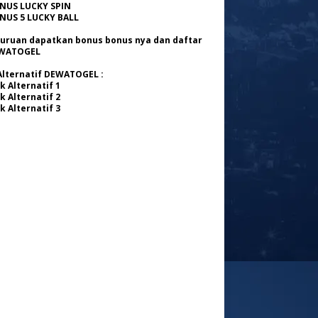
NUS LUCKY SPIN
NUS 5 LUCKY BALL
uruan dapatkan bonus bonus nya dan daftar
EWATOGEL
Alternatif
DEWATOGEL
:
k Alternatif 1
k Alternatif 2
k Alternatif 3