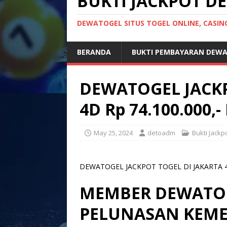
BUKTI JACKPOT D
DEWATOGEL SITUS TOGEL ONLINE, CASINO
BERANDA
BUKTI PEMBAYARAN DEW
DEWATOGEL JACKP
4D Rp 74.100.000,
May 25, 2024
detoadm
Bukti Jack
DEWATOGEL JACKPOT TOGEL DI JAKARTA 4D
MEMBER DEWATO
PELUNASAN KEM