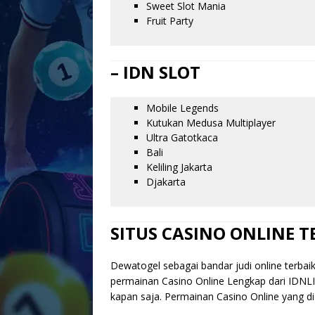
Sweet Slot Mania
Fruit Party
– IDN SLOT
Mobile Legends
Kutukan Medusa Multiplayer
Ultra Gatotkaca
Bali
Keliling Jakarta
Djakarta
SITUS CASINO ONLINE 
Dewatogel sebagai bandar judi online terbai
permainan Casino Online Lengkap dari IDNLI
kapan saja. Permainan Casino Online yang di 