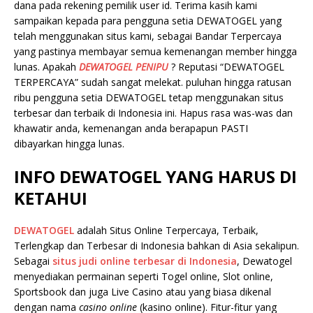
dana pada rekening pemilik user id. Terima kasih kami
sampaikan kepada para pengguna setia DEWATOGEL yang
telah menggunakan situs kami, sebagai Bandar Terpercaya
yang pastinya membayar semua kemenangan member hingga
lunas. Apakah
DEWATOGEL PENIPU
? Reputasi “DEWATOGEL
TERPERCAYA” sudah sangat melekat. puluhan hingga ratusan
ribu pengguna setia DEWATOGEL tetap menggunakan situs
terbesar dan terbaik di Indonesia ini. Hapus rasa was-was dan
khawatir anda, kemenangan anda berapapun PASTI
dibayarkan hingga lunas.
INFO DEWATOGEL YANG HARUS DI
KETAHUI
DEWATOGEL
adalah Situs Online Terpercaya, Terbaik,
Terlengkap dan Terbesar di Indonesia bahkan di Asia sekalipun.
Sebagai
situs judi online terbesar di Indonesia
, Dewatogel
menyediakan permainan seperti Togel online, Slot online,
Sportsbook dan juga Live Casino atau yang biasa dikenal
dengan nama
casino online
(kasino online). Fitur-fitur yang