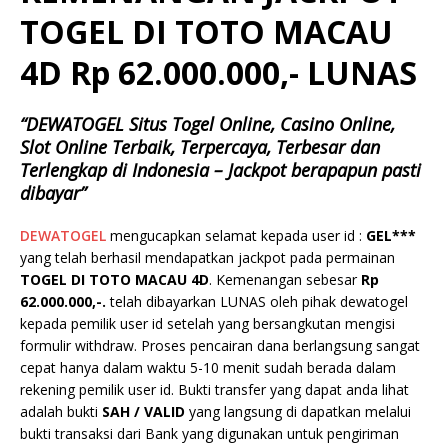
TOGEL DI TOTO MACAU
4D Rp 62.000.000,- LUNAS
“DEWATOGEL Situs Togel Online, Casino Online,
Slot Online Terbaik, Terpercaya, Terbesar dan
Terlengkap di Indonesia – Jackpot berapapun pasti
dibayar”
DEWATOGEL
mengucapkan selamat kepada user id :
GEL***
yang telah berhasil mendapatkan jackpot pada permainan
TOGEL DI TOTO MACAU 4D
.
Kemenangan sebesar
Rp
62.000.000
,-.
telah dibayarkan LUNAS oleh pihak dewatogel
kepada pemilik user id setelah yang bersangkutan mengisi
formulir withdraw. Proses pencairan dana berlangsung sangat
cepat hanya dalam waktu 5-10 menit sudah berada dalam
rekening pemilik user id. Bukti transfer yang dapat anda lihat
adalah bukti
SAH / VALID
yang langsung di dapatkan melalui
bukti transaksi dari Bank yang digunakan untuk pengiriman