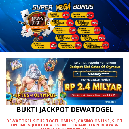
BUKTI JACKPOT DEWATOGEL
DEWATOGEL SITUS TOGEL ONLINE, CASINO ONLINE, SLOT
ONLINE & JUDI BOLA ONLINE TERBAIK TERPERCAYA &
TERBESAR DI INDONESIA