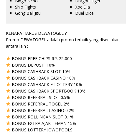
Bingo Sicbo
Dragon Tiger
Shio Fights
Xoc Dia
Gong Ball Jitu
Duel Dice
KENAPA HARUS DEWATOGEL ?
Promo DEWATOGEL adalah promo terbaik yang disediakan,
antara lain :
BONUS FREE CHIPS RP. 25,000
BONUS DEPOSIT 10%
BONUS CASHBACK SLOT 10%
BONUS CASHBACK CASINO 10%
BONUS CASHBACK E-LOTTERY 10%
BONUS CASHBACK SPORTBOOK 10%
BONUS REFERRAL SLOT 0.5%
BONUS REFERRAL TOGEL 2%
BONUS REFERRAL CASINO 0.2%
BONUS ROLLINGAN SLOT 0.1%
BONUS EXTRA AJAK TEMAN 15%
BONUS LOTTERY JOWOPOOLS