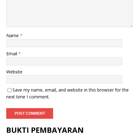
Name
*
Email
*
Website
Save my name, email, and website in this browser for the
next time I comment.
BUKTI PEMBAYARAN