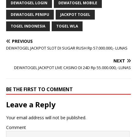
DEWATOGEL LOGIN
DEWATOGEL MOBILE
DEWATOGEL PENIPU
JACKPOT TOGEL
TOGEL INDONESIA
TOGEL WLA
PREVIOUS
DEWATOGEL JACKPOT SLOT DI SUGAR RUSH Rp 57.000.000,- LUNAS
NEXT
DEWATOGEL JACKPOT LIVE CASINO DI 24D Rp 55.000.000,- LUNAS
BE THE FIRST TO COMMENT
Leave a Reply
Your email address will not be published.
Comment