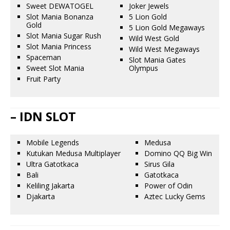
Sweet DEWATOGEL
Joker Jewels
Slot Mania Bonanza
5 Lion Gold
Gold
5 Lion Gold Megaways
Slot Mania Sugar Rush
Wild West Gold
Slot Mania Princess
Wild West Megaways
Spaceman
Slot Mania Gates
Sweet Slot Mania
Olympus
Fruit Party
– IDN SLOT
Mobile Legends
Medusa
Kutukan Medusa Multiplayer
Domino QQ Big Win
Ultra Gatotkaca
Sirus Gila
Bali
Gatotkaca
Keliling Jakarta
Power of Odin
Djakarta
Aztec Lucky Gems