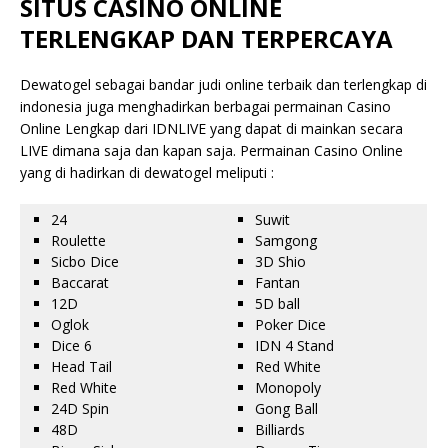
SITUS CASINO ONLINE
TERLENGKAP DAN TERPERCAYA
Dewatogel sebagai bandar judi online terbaik dan terlengkap di
indonesia juga menghadirkan berbagai permainan Casino
Online Lengkap dari IDNLIVE yang dapat di mainkan secara
LIVE dimana saja dan kapan saja. Permainan Casino Online
yang di hadirkan di dewatogel meliputi :
24
Suwit
Roulette
Samgong
Sicbo Dice
3D Shio
Baccarat
Fantan
12D
5D ball
Oglok
Poker Dice
Dice 6
IDN 4 Stand
Head Tail
Red White
Red White
Monopoly
24D Spin
Gong Ball
48D
Billiards