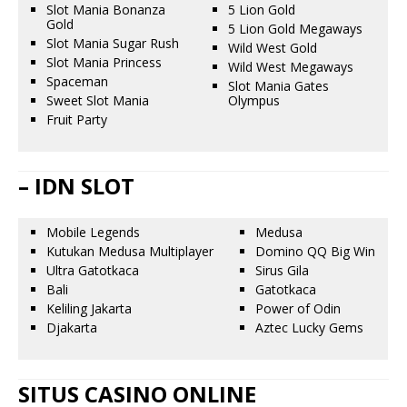
Slot Mania Bonanza
5 Lion Gold
Gold
5 Lion Gold Megaways
Slot Mania Sugar Rush
Wild West Gold
Slot Mania Princess
Wild West Megaways
Spaceman
Slot Mania Gates
Sweet Slot Mania
Olympus
Fruit Party
– IDN SLOT
Mobile Legends
Medusa
Kutukan Medusa Multiplayer
Domino QQ Big Win
Ultra Gatotkaca
Sirus Gila
Bali
Gatotkaca
Keliling Jakarta
Power of Odin
Djakarta
Aztec Lucky Gems
SITUS CASINO ONLINE