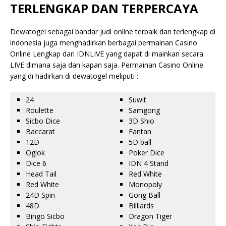
TERLENGKAP DAN TERPERCAYA
Dewatogel sebagai bandar judi online terbaik dan terlengkap di
indonesia juga menghadirkan berbagai permainan Casino
Online Lengkap dari IDNLIVE yang dapat di mainkan secara
LIVE dimana saja dan kapan saja. Permainan Casino Online
yang di hadirkan di dewatogel meliputi :
24
Suwit
Roulette
Samgong
Sicbo Dice
3D Shio
Baccarat
Fantan
12D
5D ball
Oglok
Poker Dice
Dice 6
IDN 4 Stand
Head Tail
Red White
Red White
Monopoly
24D Spin
Gong Ball
48D
Billiards
Bingo Sicbo
Dragon Tiger