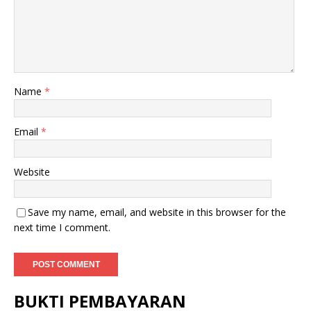
Name
*
Email
*
Website
Save my name, email, and website in this browser for the
next time I comment.
BUKTI PEMBAYARAN