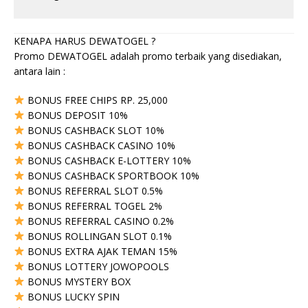
KENAPA HARUS DEWATOGEL ?
Promo DEWATOGEL adalah promo terbaik yang disediakan,
antara lain :
BONUS FREE CHIPS RP. 25,000
BONUS DEPOSIT 10%
BONUS CASHBACK SLOT 10%
BONUS CASHBACK CASINO 10%
BONUS CASHBACK E-LOTTERY 10%
BONUS CASHBACK SPORTBOOK 10%
BONUS REFERRAL SLOT 0.5%
BONUS REFERRAL TOGEL 2%
BONUS REFERRAL CASINO 0.2%
BONUS ROLLINGAN SLOT 0.1%
BONUS EXTRA AJAK TEMAN 15%
BONUS LOTTERY JOWOPOOLS
BONUS MYSTERY BOX
BONUS LUCKY SPIN