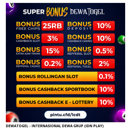
DEWATOGEL - INTERNASIONAL DEWA GRUP (IDN PLAY)