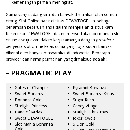
kemenangan pemain meningkat.
Game yang sedang viral dan banyak dimainkan oleh semua
orang, Slot Online hadir di situs DEWATOGEL ini sebagai
penambah keseruan anda dalam menjelajah di situs kami.
Keseriusan DEWATOGEL dalam menyediakan permainan slot
online diwujudkan dalam kerjasamanya dengan
provider
/
penyedia slot online kelas dunia yang juga sudah banyak
dikenal oleh banyak masyarakat di Indonesia. Beberapa
provider dan nama permainan yang dimaksud adalah :
– PRAGMATIC PLAY
Gates of Olympus
Pyramid Bonanza
Sweet Bonanza
Sweet Bonanza Xmas
Bonanza Gold
Sugar Rush
Starlight Princess
Candy Village
Hand of Midas
Starlight Christmas
Sweet DEWATOGEL
Joker Jewels
Slot Mania Bonanza
5 Lion Gold
Gold