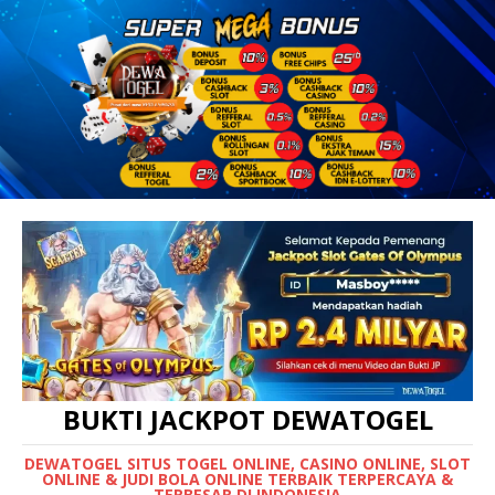
BUKTI JACKPOT DEWATOGEL
DEWATOGEL SITUS TOGEL ONLINE, CASINO ONLINE, SLOT
ONLINE & JUDI BOLA ONLINE TERBAIK TERPERCAYA &
TERBESAR DI INDONESIA