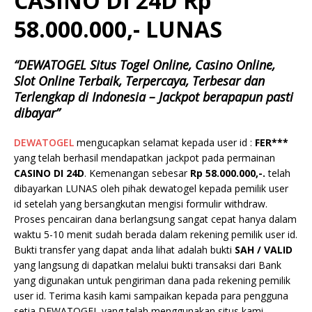
CASINO DI 24D Rp
58.000.000,- LUNAS
“DEWATOGEL Situs Togel Online, Casino Online,
Slot Online Terbaik, Terpercaya, Terbesar dan
Terlengkap di Indonesia – Jackpot berapapun pasti
dibayar”
DEWATOGEL
mengucapkan selamat kepada user id :
FER***
yang telah berhasil mendapatkan jackpot pada permainan
CASINO DI 24D
.
Kemenangan sebesar
Rp
58.000.000
,-.
telah
dibayarkan LUNAS oleh pihak dewatogel kepada pemilik user
id setelah yang bersangkutan mengisi formulir withdraw.
Proses pencairan dana berlangsung sangat cepat hanya dalam
waktu 5-10 menit sudah berada dalam rekening pemilik user id.
Bukti transfer yang dapat anda lihat adalah bukti
SAH / VALID
yang langsung di dapatkan melalui bukti transaksi dari Bank
yang digunakan untuk pengiriman dana pada rekening pemilik
user id. Terima kasih kami sampaikan kepada para pengguna
setia DEWATOGEL yang telah menggunakan situs kami,