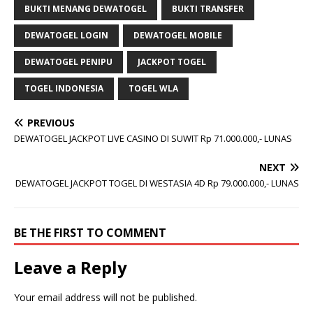
BUKTI MENANG DEWATOGEL
BUKTI TRANSFER
DEWATOGEL LOGIN
DEWATOGEL MOBILE
DEWATOGEL PENIPU
JACKPOT TOGEL
TOGEL INDONESIA
TOGEL WLA
PREVIOUS
DEWATOGEL JACKPOT LIVE CASINO DI SUWIT Rp 71.000.000,- LUNAS
NEXT
DEWATOGEL JACKPOT TOGEL DI WESTASIA 4D Rp 79.000.000,- LUNAS
BE THE FIRST TO COMMENT
Leave a Reply
Your email address will not be published.