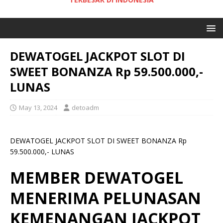
DEWATOGEL JACKPOT SLOT DI
SWEET BONANZA Rp 59.500.000,-
LUNAS
May 13, 2024
detoadm
DEWATOGEL JACKPOT SLOT DI SWEET BONANZA Rp
59.500.000,- LUNAS
MEMBER DEWATOGEL
MENERIMA PELUNASAN
KEMENANGAN JACKPOT