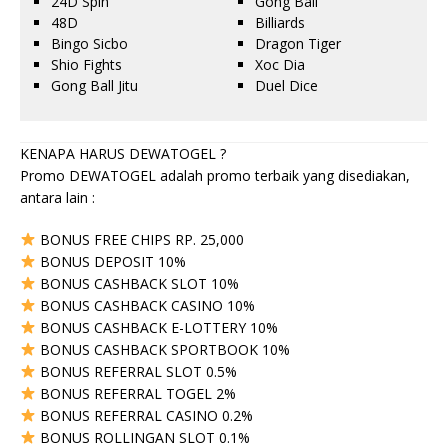
24D Spin
Gong Ball
48D
Billiards
Bingo Sicbo
Dragon Tiger
Shio Fights
Xoc Dia
Gong Ball Jitu
Duel Dice
KENAPA HARUS DEWATOGEL ?
Promo DEWATOGEL adalah promo terbaik yang disediakan,
antara lain :
BONUS FREE CHIPS RP. 25,000
BONUS DEPOSIT 10%
BONUS CASHBACK SLOT 10%
BONUS CASHBACK CASINO 10%
BONUS CASHBACK E-LOTTERY 10%
BONUS CASHBACK SPORTBOOK 10%
BONUS REFERRAL SLOT 0.5%
BONUS REFERRAL TOGEL 2%
BONUS REFERRAL CASINO 0.2%
BONUS ROLLINGAN SLOT 0.1%