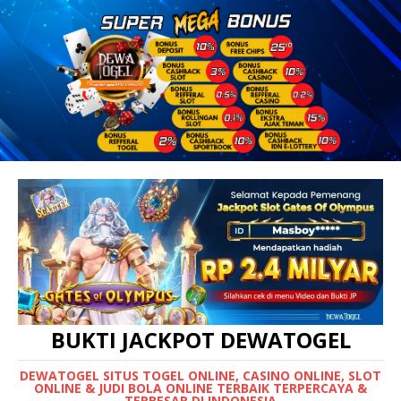
BUKTI JACKPOT DEWATOGEL
DEWATOGEL SITUS TOGEL ONLINE, CASINO ONLINE, SLOT
ONLINE & JUDI BOLA ONLINE TERBAIK TERPERCAYA &
TERBESAR DI INDONESIA