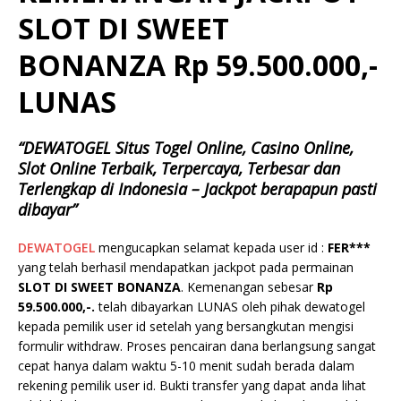
SLOT DI SWEET
BONANZA Rp 59.500.000,-
LUNAS
“DEWATOGEL Situs Togel Online, Casino Online,
Slot Online Terbaik, Terpercaya, Terbesar dan
Terlengkap di Indonesia – Jackpot berapapun pasti
dibayar”
DEWATOGEL
mengucapkan selamat kepada user id :
FER***
yang telah berhasil mendapatkan jackpot pada permainan
SLOT DI SWEET BONANZA
.
Kemenangan sebesar
Rp
59.500.000
,-.
telah dibayarkan LUNAS oleh pihak dewatogel
kepada pemilik user id setelah yang bersangkutan mengisi
formulir withdraw. Proses pencairan dana berlangsung sangat
cepat hanya dalam waktu 5-10 menit sudah berada dalam
rekening pemilik user id. Bukti transfer yang dapat anda lihat