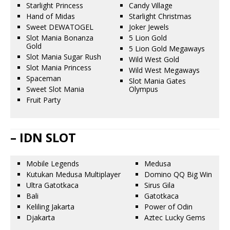
Starlight Princess
Candy Village
Hand of Midas
Starlight Christmas
Sweet DEWATOGEL
Joker Jewels
Slot Mania Bonanza
5 Lion Gold
Gold
5 Lion Gold Megaways
Slot Mania Sugar Rush
Wild West Gold
Slot Mania Princess
Wild West Megaways
Spaceman
Slot Mania Gates
Sweet Slot Mania
Olympus
Fruit Party
– IDN SLOT
Mobile Legends
Medusa
Kutukan Medusa Multiplayer
Domino QQ Big Win
Ultra Gatotkaca
Sirus Gila
Bali
Gatotkaca
Keliling Jakarta
Power of Odin
Djakarta
Aztec Lucky Gems