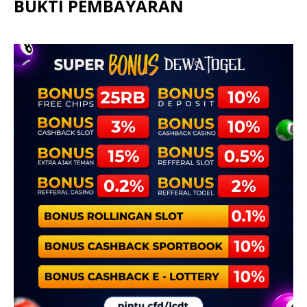
BUKTI PEMBAYARAN