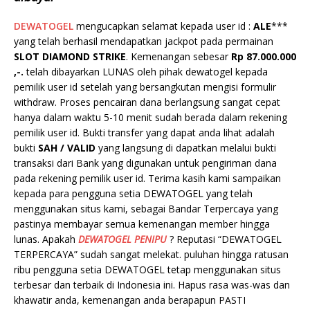
DEWATOGEL
mengucapkan selamat kepada user id :
ALE
***
yang telah berhasil mendapatkan jackpot pada permainan
SLOT DIAMOND STRIKE
. Kemenangan sebesar
Rp 87.000.000
,-.
telah dibayarkan LUNAS oleh pihak dewatogel kepada
pemilik user id setelah yang bersangkutan mengisi formulir
withdraw. Proses pencairan dana berlangsung sangat cepat
hanya dalam waktu 5-10 menit sudah berada dalam rekening
pemilik user id. Bukti transfer yang dapat anda lihat adalah
bukti
SAH / VALID
yang langsung di dapatkan melalui bukti
transaksi dari Bank yang digunakan untuk pengiriman dana
pada rekening pemilik user id. Terima kasih kami sampaikan
kepada para pengguna setia DEWATOGEL yang telah
menggunakan situs kami, sebagai Bandar Terpercaya yang
pastinya membayar semua kemenangan member hingga
lunas. Apakah
DEWATOGEL PENIPU
? Reputasi “DEWATOGEL
TERPERCAYA” sudah sangat melekat. puluhan hingga ratusan
ribu pengguna setia DEWATOGEL tetap menggunakan situs
terbesar dan terbaik di Indonesia ini. Hapus rasa was-was dan
khawatir anda, kemenangan anda berapapun PASTI