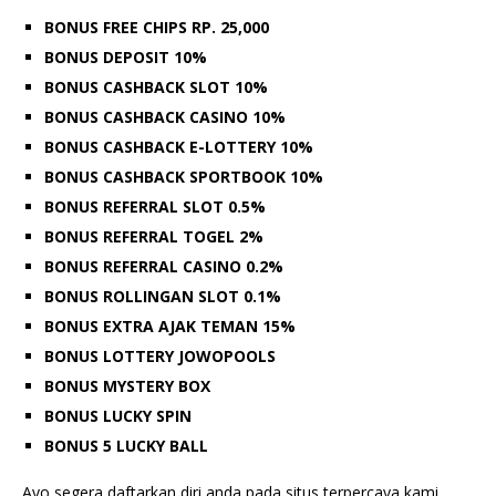
BONUS FREE CHIPS RP. 25,000
BONUS DEPOSIT 10%
BONUS CASHBACK SLOT 10%
BONUS CASHBACK CASINO 10%
BONUS CASHBACK E-LOTTERY 10%
BONUS CASHBACK SPORTBOOK 10%
BONUS REFERRAL SLOT 0.5%
BONUS REFERRAL TOGEL 2%
BONUS REFERRAL CASINO 0.2%
BONUS ROLLINGAN SLOT 0.1%
BONUS EXTRA AJAK TEMAN 15%
BONUS LOTTERY JOWOPOOLS
BONUS MYSTERY BOX
BONUS LUCKY SPIN
BONUS 5 LUCKY BALL
Ayo segera daftarkan diri anda pada situs terpercaya kami