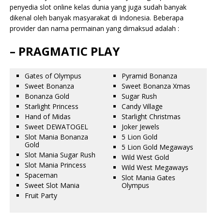
penyedia slot online kelas dunia yang juga sudah banyak
dikenal oleh banyak masyarakat di Indonesia. Beberapa
provider dan nama permainan yang dimaksud adalah :
– PRAGMATIC PLAY
Gates of Olympus
Pyramid Bonanza
Sweet Bonanza
Sweet Bonanza Xmas
Bonanza Gold
Sugar Rush
Starlight Princess
Candy Village
Hand of Midas
Starlight Christmas
Sweet DEWATOGEL
Joker Jewels
Slot Mania Bonanza
5 Lion Gold
Gold
5 Lion Gold Megaways
Slot Mania Sugar Rush
Wild West Gold
Slot Mania Princess
Wild West Megaways
Spaceman
Slot Mania Gates
Sweet Slot Mania
Olympus
Fruit Party