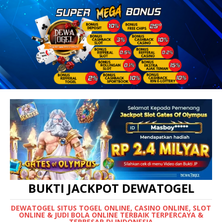
BUKTI JACKPOT DEWATOGEL
DEWATOGEL SITUS TOGEL ONLINE, CASINO ONLINE, SLOT
ONLINE & JUDI BOLA ONLINE TERBAIK TERPERCAYA &
TERBESAR DI INDONESIA