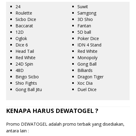
24
Suwit
Roulette
Samgong
Sicbo Dice
3D Shio
Baccarat
Fantan
12D
5D ball
Oglok
Poker Dice
Dice 6
IDN 4 Stand
Head Tail
Red White
Red White
Monopoly
24D Spin
Gong Ball
48D
Billiards
Bingo Sicbo
Dragon Tiger
Shio Fights
Xoc Dia
Gong Ball Jitu
Duel Dice
KENAPA HARUS DEWATOGEL ?
Promo DEWATOGEL adalah promo terbaik yang disediakan,
antara lain :