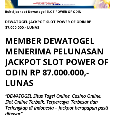
Bukti Jackpot Dewatogel SLOT POWER OF ODIN
DEWATOGEL JACKPOT SLOT POWER OF ODIN RP
87.000.000,- LUNAS
MEMBER DEWATOGEL
MENERIMA PELUNASAN
JACKPOT SLOT POWER OF
ODIN RP 87.000.000,-
LUNAS
“DEWATOGEL Situs Togel Online, Casino Online,
Slot Online Terbaik, Terpercaya, Terbesar dan
Terlengkap di Indonesia – Jackpot berapapun pasti
dibayar”