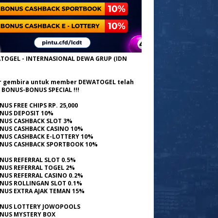
TOGEL - INTERNASIONAL DEWA GRUP (IDN
r gembira untuk member DEWATOGEL telah
r
BONUS-BONUS SPECIAL
!!!
US FREE CHIPS RP. 25,000
NUS DEPOSIT 10%
NUS CASHBACK SLOT 3%
NUS CASHBACK CASINO 10%
NUS CASHBACK E-LOTTERY 10%
NUS CASHBACK SPORTBOOK 10%
NUS REFERRAL SLOT 0.5%
NUS REFERRAL TOGEL 2%
NUS REFERRAL CASINO 0.2%
NUS ROLLINGAN SLOT 0.1%
NUS EXTRA AJAK TEMAN 15%
NUS LOTTERY JOWOPOOLS
NUS MYSTERY BOX