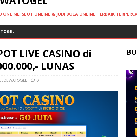
EWATOGEL
 ONLINE, SLOT ONLINE & JUDI BOLA ONLINE TERBAIK TERPERCA
ATOGEL
OT LIVE CASINO di
BU
000.000,- LUNAS
pot DEWATOGEL
0