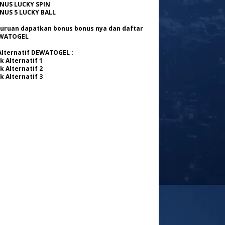
NUS LUCKY SPIN
NUS 5 LUCKY BALL
uruan dapatkan bonus bonus nya dan daftar
EWATOGEL
Alternatif
DEWATOGEL
:
k Alternatif 1
k Alternatif 2
k Alternatif 3