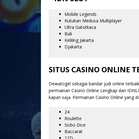
Mobile Legends
Kutukan Medusa Multiplayer
Ultra Gatotkaca
Bali
Keliling Jakarta
Djakarta
SITUS CASINO ONLINE 
Dewatogel sebagai bandar judi online terbai
permainan Casino Online Lengkap dari IDNLI
kapan saja. Permainan Casino Online yang di 
24
Roulette
Sicbo Dice
Baccarat
12D