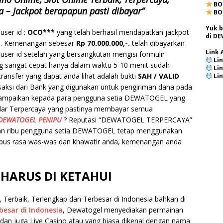
BO
a – Jackpot berapapun pasti dibayar”
BO
Yuk b
ser id :
OCO***
yang telah berhasil mendapatkan jackpot
di D
E
. Kemenangan sebesar
Rp
70.000.000
,-.
telah dibayarkan
Link 
ser id setelah yang bersangkutan mengisi formulir
Lin
ng sangat cepat hanya dalam waktu 5-10 menit sudah
Lin
transfer yang dapat anda lihat adalah bukti
SAH / VALID
Lin
nsaksi dari Bank yang digunakan untuk pengiriman dana pada
mi sampaikan kepada para pengguna setia DEWATOGEL yang
ndar Terpercaya yang pastinya membayar semua
DEWATOGEL PENIPU
? Reputasi “DEWATOGEL TERPERCAYA”
usan ribu pengguna setia DEWATOGEL tetap menggunakan
. Hapus rasa was-was dan khawatir anda, kemenangan anda
HARUS DI KETAHUI
, Terbaik, Terlengkap dan Terbesar di Indonesia bahkan di
rbesar di Indonesia
, Dewatogel menyediakan permainan
k dan juga Live Casino atau yang biasa dikenal dengan nama