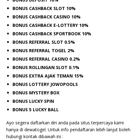
BONUS CASHBACK SLOT 10%
BONUS CASHBACK CASINO 10%
BONUS CASHBACK E-LOTTERY 10%
BONUS CASHBACK SPORTBOOK 10%
BONUS REFERRAL SLOT 0.5%
BONUS REFERRAL TOGEL 2%
BONUS REFERRAL CASINO 0.2%
BONUS ROLLINGAN SLOT 0.1%
BONUS EXTRA AJAK TEMAN 15%
BONUS LOTTERY JOWOPOOLS
BONUS MYSTERY BOX
BONUS LUCKY SPIN
BONUS 5 LUCKY BALL
Ayo segera daftarkan diri anda pada situs terpercaya kami
hanya di dewatogel. Untuk info pendaftaran lebih lanjut boleh
hubungi kontak dibawah ini :