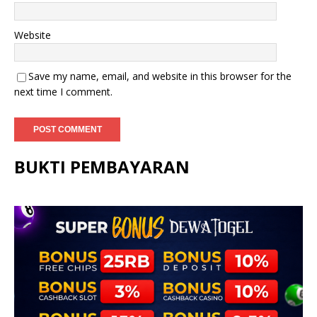
Website
Save my name, email, and website in this browser for the
next time I comment.
BUKTI PEMBAYARAN