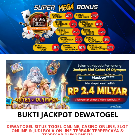
BUKTI JACKPOT DEWATOGEL
DEWATOGEL SITUS TOGEL ONLINE, CASINO ONLINE, SLOT
ONLINE & JUDI BOLA ONLINE TERBAIK TERPERCAYA &
TERBESAR DI INDONESIA