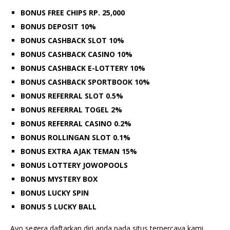
BONUS FREE CHIPS RP. 25,000
BONUS DEPOSIT 10%
BONUS CASHBACK SLOT 10%
BONUS CASHBACK CASINO 10%
BONUS CASHBACK E-LOTTERY 10%
BONUS CASHBACK SPORTBOOK 10%
BONUS REFERRAL SLOT 0.5%
BONUS REFERRAL TOGEL 2%
BONUS REFERRAL CASINO 0.2%
BONUS ROLLINGAN SLOT 0.1%
BONUS EXTRA AJAK TEMAN 15%
BONUS LOTTERY JOWOPOOLS
BONUS MYSTERY BOX
BONUS LUCKY SPIN
BONUS 5 LUCKY BALL
Ayo segera daftarkan diri anda pada situs terpercaya kami