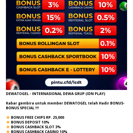
DEWATOGEL - INTERNASIONAL DEWA GRUP (IDN PLAY)
Kabar gembira untuk member DEWATOGEL telah Hadir
BONUS-
BONUS SPECIAL
!!!
BONUS FREE CHIPS RP. 25,000
BONUS DEPOSIT 10%
BONUS CASHBACK SLOT 3%
BONUS CASHBACK CASINO 10%