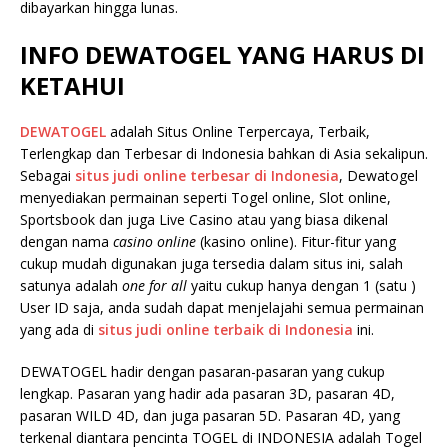
dibayarkan hingga lunas.
INFO DEWATOGEL YANG HARUS DI
KETAHUI
DEWATOGEL
adalah Situs Online Terpercaya, Terbaik,
Terlengkap dan Terbesar di Indonesia bahkan di Asia sekalipun.
Sebagai
situs judi online terbesar di Indonesia
, Dewatogel
menyediakan permainan seperti Togel online, Slot online,
Sportsbook dan juga Live Casino atau yang biasa dikenal
dengan nama
casino online
(kasino online). Fitur-fitur yang
cukup mudah digunakan juga tersedia dalam situs ini, salah
satunya adalah
one for all
yaitu cukup hanya dengan 1 (satu )
User ID saja, anda sudah dapat menjelajahi semua permainan
yang ada di
situs judi online terbaik di Indonesia
ini.
DEWATOGEL hadir dengan pasaran-pasaran yang cukup
lengkap. Pasaran yang hadir ada pasaran 3D, pasaran 4D,
pasaran WILD 4D, dan juga pasaran 5D. Pasaran 4D, yang
terkenal diantara pencinta TOGEL di INDONESIA adalah Togel