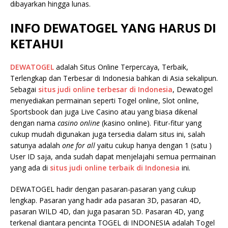
dibayarkan hingga lunas.
INFO DEWATOGEL YANG HARUS DI
KETAHUI
DEWATOGEL
adalah Situs Online Terpercaya, Terbaik,
Terlengkap dan Terbesar di Indonesia bahkan di Asia sekalipun.
Sebagai
situs judi online terbesar di Indonesia
, Dewatogel
menyediakan permainan seperti Togel online, Slot online,
Sportsbook dan juga Live Casino atau yang biasa dikenal
dengan nama
casino online
(kasino online). Fitur-fitur yang
cukup mudah digunakan juga tersedia dalam situs ini, salah
satunya adalah
one for all
yaitu cukup hanya dengan 1 (satu )
User ID saja, anda sudah dapat menjelajahi semua permainan
yang ada di
situs judi online terbaik di Indonesia
ini.
DEWATOGEL hadir dengan pasaran-pasaran yang cukup
lengkap. Pasaran yang hadir ada pasaran 3D, pasaran 4D,
pasaran WILD 4D, dan juga pasaran 5D. Pasaran 4D, yang
terkenal diantara pencinta TOGEL di INDONESIA adalah Togel