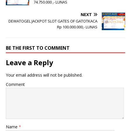
74.750.000 ,- LUNAS
NEXT
DEWATOGEL JACKPOT SLOT GATES OF GATOTKACA
Rp 100.000.000,- LUNAS
BE THE FIRST TO COMMENT
Leave a Reply
Your email address will not be published.
Comment
Name
*