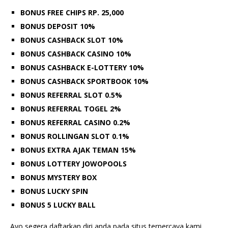
BONUS FREE CHIPS RP. 25,000
BONUS DEPOSIT 10%
BONUS CASHBACK SLOT 10%
BONUS CASHBACK CASINO 10%
BONUS CASHBACK E-LOTTERY 10%
BONUS CASHBACK SPORTBOOK 10%
BONUS REFERRAL SLOT 0.5%
BONUS REFERRAL TOGEL 2%
BONUS REFERRAL CASINO 0.2%
BONUS ROLLINGAN SLOT 0.1%
BONUS EXTRA AJAK TEMAN 15%
BONUS LOTTERY JOWOPOOLS
BONUS MYSTERY BOX
BONUS LUCKY SPIN
BONUS 5 LUCKY BALL
Ayo segera daftarkan diri anda pada situs terpercaya kami