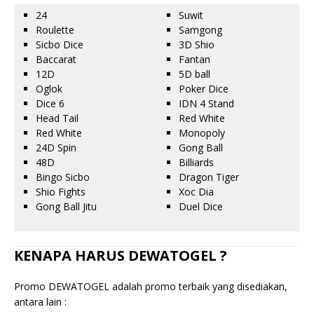
24
Suwit
Roulette
Samgong
Sicbo Dice
3D Shio
Baccarat
Fantan
12D
5D ball
Oglok
Poker Dice
Dice 6
IDN 4 Stand
Head Tail
Red White
Red White
Monopoly
24D Spin
Gong Ball
48D
Billiards
Bingo Sicbo
Dragon Tiger
Shio Fights
Xoc Dia
Gong Ball Jitu
Duel Dice
KENAPA HARUS DEWATOGEL ?
Promo DEWATOGEL adalah promo terbaik yang disediakan,
antara lain :