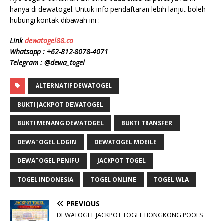
hanya di dewatogel. Untuk info pendaftaran lebih lanjut boleh
hubungi kontak dibawah ini :
Link
dewatogel88.co
Whatsapp : +62-812-8078-4071
Telegram : @dewa_togel
ALTERNATIF DEWATOGEL
BUKTI JACKPOT DEWATOGEL
BUKTI MENANG DEWATOGEL
BUKTI TRANSFER
DEWATOGEL LOGIN
DEWATOGEL MOBILE
DEWATOGEL PENIPU
JACKPOT TOGEL
TOGEL INDONESIA
TOGEL ONLINE
TOGEL WLA
PREVIOUS
DEWATOGEL JACKPOT TOGEL HONGKONG POOLS