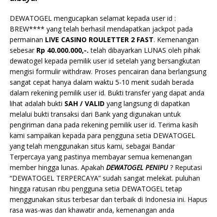
DEWATOGEL mengucapkan selamat kepada user id :
BREW**** yang telah berhasil mendapatkan jackpot pada
permainan
LIVE CASINO ROULETTER 2 FAST
. Kemenangan
sebesar
Rp 40.000.000,-.
telah dibayarkan LUNAS oleh pihak
dewatogel kepada pemilik user id setelah yang bersangkutan
mengisi formulir withdraw. Proses pencairan dana berlangsung
sangat cepat hanya dalam waktu 5-10 menit sudah berada
dalam rekening pemilik user id. Bukti transfer yang dapat anda
lihat adalah bukti
SAH / VALID
yang langsung di dapatkan
melalui bukti transaksi dari Bank yang digunakan untuk
pengiriman dana pada rekening pemilik user id. Terima kasih
kami sampaikan kepada para pengguna setia DEWATOGEL
yang telah menggunakan situs kami, sebagai Bandar
Terpercaya yang pastinya membayar semua kemenangan
member hingga lunas. Apakah
DEWATOGEL PENIPU
? Reputasi
“DEWATOGEL TERPERCAYA” sudah sangat melekat. puluhan
hingga ratusan ribu pengguna setia DEWATOGEL tetap
menggunakan situs terbesar dan terbaik di Indonesia ini. Hapus
rasa was-was dan khawatir anda, kemenangan anda