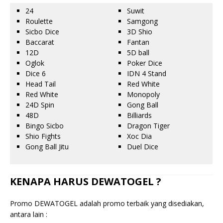
24
Suwit
Roulette
Samgong
Sicbo Dice
3D Shio
Baccarat
Fantan
12D
5D ball
Oglok
Poker Dice
Dice 6
IDN 4 Stand
Head Tail
Red White
Red White
Monopoly
24D Spin
Gong Ball
48D
Billiards
Bingo Sicbo
Dragon Tiger
Shio Fights
Xoc Dia
Gong Ball Jitu
Duel Dice
KENAPA HARUS DEWATOGEL ?
Promo DEWATOGEL adalah promo terbaik yang disediakan,
antara lain :