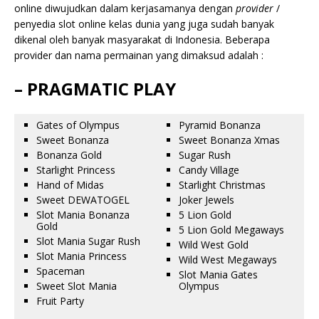
online diwujudkan dalam kerjasamanya dengan
provider
/
penyedia slot online kelas dunia yang juga sudah banyak
dikenal oleh banyak masyarakat di Indonesia. Beberapa
provider dan nama permainan yang dimaksud adalah :
– PRAGMATIC PLAY
Gates of Olympus
Pyramid Bonanza
Sweet Bonanza
Sweet Bonanza Xmas
Bonanza Gold
Sugar Rush
Starlight Princess
Candy Village
Hand of Midas
Starlight Christmas
Sweet DEWATOGEL
Joker Jewels
Slot Mania Bonanza
5 Lion Gold
Gold
5 Lion Gold Megaways
Slot Mania Sugar Rush
Wild West Gold
Slot Mania Princess
Wild West Megaways
Spaceman
Slot Mania Gates
Sweet Slot Mania
Olympus
Fruit Party