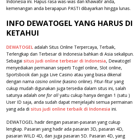
Indonesia ini. Hapus rasa was-was dan khawatir anda,
kemenangan anda berapapun PASTI dibayarkan hingga lunas.
INFO DEWATOGEL YANG HARUS DI
KETAHUI
DEWATOGEL
adalah Situs Online Terpercaya, Terbaik,
Terlengkap dan Terbesar di Indonesia bahkan di Asia sekalipun.
Sebagai
situs judi online terbesar di Indonesia
, Dewatogel
menyediakan permainan seperti Togel online, Slot online,
Sportsbook dan juga Live Casino atau yang biasa dikenal
dengan nama
casino online
(kasino online). Fitur-fitur yang
cukup mudah digunakan juga tersedia dalam situs ini, salah
satunya adalah
one for all
yaitu cukup hanya dengan 1 (satu )
User ID saja, anda sudah dapat menjelajahi semua permainan
yang ada di
situs judi online terbaik di Indonesia
ini.
DEWATOGEL hadir dengan pasaran-pasaran yang cukup
lengkap. Pasaran yang hadir ada pasaran 3D, pasaran 4D,
pasaran WILD 4D, dan juga pasaran 5D. Pasaran 4D, yang