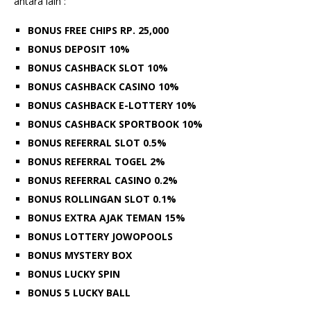
antara lain :
BONUS FREE CHIPS RP. 25,000
BONUS DEPOSIT 10%
BONUS CASHBACK SLOT 10%
BONUS CASHBACK CASINO 10%
BONUS CASHBACK E-LOTTERY 10%
BONUS CASHBACK SPORTBOOK 10%
BONUS REFERRAL SLOT 0.5%
BONUS REFERRAL TOGEL 2%
BONUS REFERRAL CASINO 0.2%
BONUS ROLLINGAN SLOT 0.1%
BONUS EXTRA AJAK TEMAN 15%
BONUS LOTTERY JOWOPOOLS
BONUS MYSTERY BOX
BONUS LUCKY SPIN
BONUS 5 LUCKY BALL