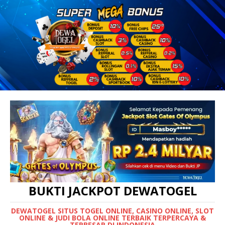
BUKTI JACKPOT DEWATOGEL
DEWATOGEL SITUS TOGEL ONLINE, CASINO ONLINE, SLOT
ONLINE & JUDI BOLA ONLINE TERBAIK TERPERCAYA &
TERBESAR DI INDONESIA