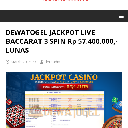
DEWATOGEL JACKPOT LIVE
BACCARAT 3 SPIN Rp 57.400.000,-
LUNAS
March 20, 2023
detoadm