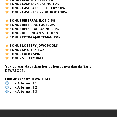
BONUS CASHBACK CASINO 10%
BONUS CASHBACK E-LOTTERY 10%
BONUS CASHBACK SPORTBOOK 10%
BONUS REFERRAL SLOT 0.5%
BONUS REFERRAL TOGEL 2%
BONUS REFERRAL CASINO 0.2%
BONUS ROLLINGAN SLOT 0.1%
BONUS EXTRA AJAK TEMAN 15%
BONUS LOTTERY JOWOPOOLS
BONUS MYSTERY BOX
BONUS LUCKY SPIN
BONUS 5 LUCKY BALL
Yuk buruan dapatkan bonus bonus nya dan daftar di
DEWATOGEL
Link Alternatif
DEWATOGEL
:
Link Alternatif 1
Link Alternatif 2
Link Alternatif 3
Copyright © 2026 | WordPress Theme by
MH Themes