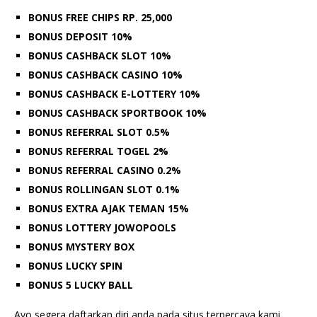
BONUS FREE CHIPS RP. 25,000
BONUS DEPOSIT 10%
BONUS CASHBACK SLOT 10%
BONUS CASHBACK CASINO 10%
BONUS CASHBACK E-LOTTERY 10%
BONUS CASHBACK SPORTBOOK 10%
BONUS REFERRAL SLOT 0.5%
BONUS REFERRAL TOGEL 2%
BONUS REFERRAL CASINO 0.2%
BONUS ROLLINGAN SLOT 0.1%
BONUS EXTRA AJAK TEMAN 15%
BONUS LOTTERY JOWOPOOLS
BONUS MYSTERY BOX
BONUS LUCKY SPIN
BONUS 5 LUCKY BALL
Ayo segera daftarkan diri anda pada situs terpercaya kami