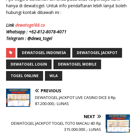
hanya di dewatogel. Untuk info pendaftaran lebih lanjut boleh
hubungi kontak dibawah ini :
Link
dewatogel88.co
Whatsapp : +62-812-8078-4071
Telegram : @dewa_togel
DEWATOGEL INDONESA
DEWATOGEL JACKPOT
DEWATOGEL LOGIN
DEWATOGEL MOBILE
TOGEL ONLINE
WLA
PREVIOUS
DEWATOGEL JACKPOT LIVE CASINO DICE 6 Rp
87.200.000,- LUNAS
NEXT
DEWATOGEL JACKPOT TOGEL TOTO MACAU 4D Rp
315.000.000 ,- LUNAS