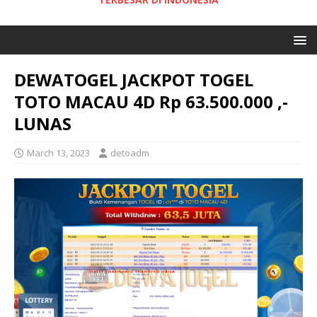
DEWATOGEL JACKPOT TOGEL
TOTO MACAU 4D Rp 63.500.000 ,-
LUNAS
March 13, 2023
detoadm