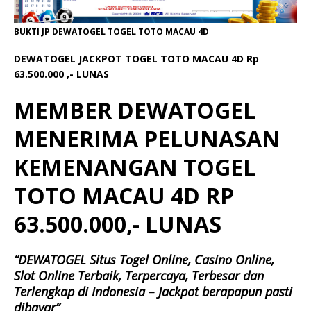
BUKTI JP DEWATOGEL TOGEL TOTO MACAU 4D
DEWATOGEL JACKPOT TOGEL TOTO MACAU 4D Rp
63.500.000 ,- LUNAS
MEMBER DEWATOGEL
MENERIMA PELUNASAN
KEMENANGAN
TOGEL
TOTO MACAU 4D RP
63.500.000,- LUNAS
“DEWATOGEL Situs Togel Online, Casino Online,
Slot Online Terbaik, Terpercaya, Terbesar dan
Terlengkap di Indonesia – Jackpot berapapun pasti
dibayar”