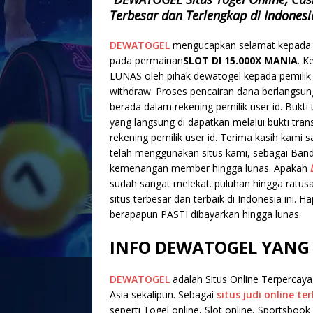
Terbesar dan Terlengkap di Indonesi
DEWATOGEL
mengucapkan selamat kepada u
pada permainan
SLOT DI 15.000X MANIA
. 
LUNAS oleh pihak dewatogel kepada pemilik u
withdraw. Proses pencairan dana berlangsu
berada dalam rekening pemilik user id. Bukti 
yang langsung di dapatkan melalui bukti tra
rekening pemilik user id. Terima kasih ka
telah menggunakan situs kami, sebagai Ba
kemenangan member hingga lunas. Apakah
sudah sangat melekat. puluhan hingga rat
situs terbesar dan terbaik di Indonesia ini
berapapun PASTI dibayarkan hingga lunas.
INFO DEWATOGEL YANG 
DEWATOGEL
adalah Situs Online Terpercaya
Asia sekalipun. Sebagai
situs judi online te
seperti Togel online, Slot online, Sportsboo