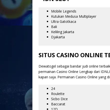
Mobile Legends
Kutukan Medusa Multiplayer
Ultra Gatotkaca
Bali
Keliling Jakarta
Djakarta
SITUS CASINO ONLINE 
Dewatogel sebagai bandar judi online terbai
permainan Casino Online Lengkap dari IDNLI
kapan saja. Permainan Casino Online yang di 
24
Roulette
Sicbo Dice
Baccarat
12D