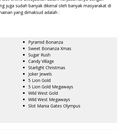
yang juga sudah banyak dikenal oleh banyak masyarakat di
mainan yang dimaksud adalah :
Pyramid Bonanza
Sweet Bonanza Xmas
Sugar Rush
Candy Village
Starlight Christmas
Joker Jewels
5 Lion Gold
5 Lion Gold Megaways
Wild West Gold
Wild West Megaways
Slot Mania Gates Olympus