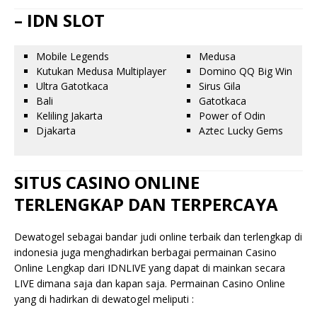
– IDN SLOT
Mobile Legends
Medusa
Kutukan Medusa Multiplayer
Domino QQ Big Win
Ultra Gatotkaca
Sirus Gila
Bali
Gatotkaca
Keliling Jakarta
Power of Odin
Djakarta
Aztec Lucky Gems
SITUS CASINO ONLINE
TERLENGKAP DAN TERPERCAYA
Dewatogel sebagai bandar judi online terbaik dan terlengkap di
indonesia juga menghadirkan berbagai permainan Casino
Online Lengkap dari IDNLIVE yang dapat di mainkan secara
LIVE dimana saja dan kapan saja. Permainan Casino Online
yang di hadirkan di dewatogel meliputi :