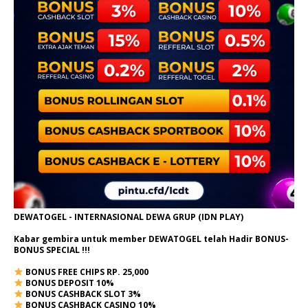
DEWATOGEL - INTERNASIONAL DEWA GRUP (IDN PLAY)
Kabar gembira untuk member DEWATOGEL telah Hadir
BONUS-
BONUS SPECIAL
!!!
BONUS FREE CHIPS RP. 25,000
BONUS DEPOSIT 10%
BONUS CASHBACK SLOT 3%
BONUS CASHBACK CASINO 10%