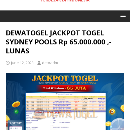
DEWATOGEL JACKPOT TOGEL
SYDNEY POOLS Rp 65.000.000 ,-
LUNAS
June 12, 2023
detoadm