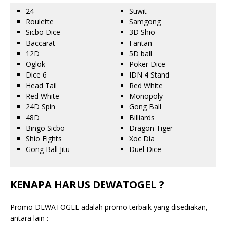
24
Suwit
Roulette
Samgong
Sicbo Dice
3D Shio
Baccarat
Fantan
12D
5D ball
Oglok
Poker Dice
Dice 6
IDN 4 Stand
Head Tail
Red White
Red White
Monopoly
24D Spin
Gong Ball
48D
Billiards
Bingo Sicbo
Dragon Tiger
Shio Fights
Xoc Dia
Gong Ball Jitu
Duel Dice
KENAPA HARUS DEWATOGEL ?
Promo DEWATOGEL adalah promo terbaik yang disediakan,
antara lain :