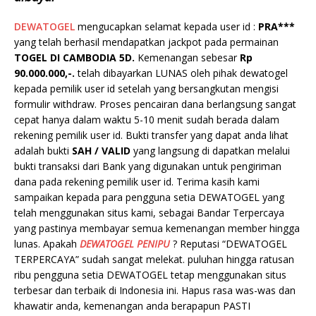
DEWATOGEL
mengucapkan selamat kepada user id :
PRA***
yang telah berhasil mendapatkan jackpot pada permainan
TOGEL DI CAMBODIA 5D.
Kemenangan sebesar
Rp
90.000.000,-.
telah dibayarkan LUNAS oleh pihak dewatogel
kepada pemilik user id setelah yang bersangkutan mengisi
formulir withdraw. Proses pencairan dana berlangsung sangat
cepat hanya dalam waktu 5-10 menit sudah berada dalam
rekening pemilik user id. Bukti transfer yang dapat anda lihat
adalah bukti
SAH / VALID
yang langsung di dapatkan melalui
bukti transaksi dari Bank yang digunakan untuk pengiriman
dana pada rekening pemilik user id. Terima kasih kami
sampaikan kepada para pengguna setia DEWATOGEL yang
telah menggunakan situs kami, sebagai Bandar Terpercaya
yang pastinya membayar semua kemenangan member hingga
lunas. Apakah
DEWATOGEL PENIPU
? Reputasi “DEWATOGEL
TERPERCAYA” sudah sangat melekat. puluhan hingga ratusan
ribu pengguna setia DEWATOGEL tetap menggunakan situs
terbesar dan terbaik di Indonesia ini. Hapus rasa was-was dan
khawatir anda, kemenangan anda berapapun PASTI