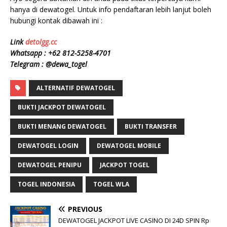
hanya di dewatogel. Untuk info pendaftaran lebih lanjut boleh
hubungi kontak dibawah ini :
Link
detolgg.cc
Whatsapp :
+62 812-5258-4701
Telegram : @dewa_togel
ALTERNATIF DEWATOGEL
BUKTI JACKPOT DEWATOGEL
BUKTI MENANG DEWATOGEL
BUKTI TRANSFER
DEWATOGEL LOGIN
DEWATOGEL MOBILE
DEWATOGEL PENIPU
JACKPOT TOGEL
TOGEL INDONESIA
TOGEL WLA
PREVIOUS
DEWATOGEL JACKPOT LIVE CASINO DI 24D SPIN Rp