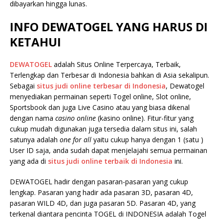
dibayarkan hingga lunas.
INFO DEWATOGEL YANG HARUS DI
KETAHUI
DEWATOGEL
adalah Situs Online Terpercaya, Terbaik,
Terlengkap dan Terbesar di Indonesia bahkan di Asia sekalipun.
Sebagai
situs judi online terbesar di Indonesia
, Dewatogel
menyediakan permainan seperti Togel online, Slot online,
Sportsbook dan juga Live Casino atau yang biasa dikenal
dengan nama
casino online
(kasino online). Fitur-fitur yang
cukup mudah digunakan juga tersedia dalam situs ini, salah
satunya adalah
one for all
yaitu cukup hanya dengan 1 (satu )
User ID saja, anda sudah dapat menjelajahi semua permainan
yang ada di
situs judi online terbaik di Indonesia
ini.
DEWATOGEL hadir dengan pasaran-pasaran yang cukup
lengkap. Pasaran yang hadir ada pasaran 3D, pasaran 4D,
pasaran WILD 4D, dan juga pasaran 5D. Pasaran 4D, yang
terkenal diantara pencinta TOGEL di INDONESIA adalah Togel