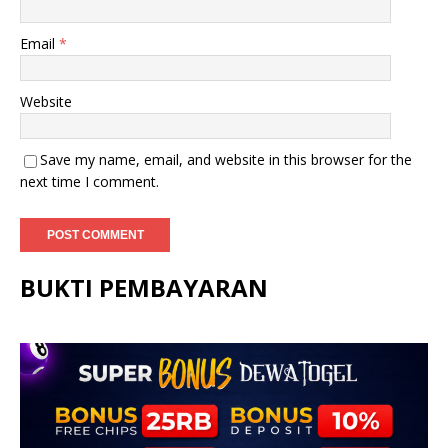
Email
*
Website
Save my name, email, and website in this browser for the
next time I comment.
BUKTI PEMBAYARAN