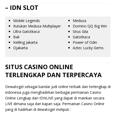
– IDN SLOT
Mobile Legends
Medusa
Kutukan Medusa Multiplayer
Domino QQ Big Win
Ultra Gatotkaca
Sirus Gila
Bali
Gatotkaca
Keliling Jakarta
Power of Odin
Djakarta
Aztec Lucky Gems
SITUS CASINO ONLINE
TERLENGKAP DAN TERPERCAYA
Dewatogel sebagai bandar judi online terbaik dan terlengkap di
indonesia juga menghadirkan berbagai permainan Casino
Online Lengkap dari IDNLIVE yang dapat di mainkan secara
LIVE dimana saja dan kapan saja. Permainan Casino Online
yang di hadirkan di dewatogel meliputi :