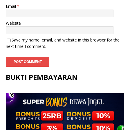
Email
*
Website
Save my name, email, and website in this browser for the
next time I comment.
BUKTI PEMBAYARAN