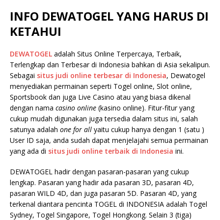
INFO DEWATOGEL YANG HARUS DI
KETAHUI
DEWATOGEL
adalah Situs Online Terpercaya, Terbaik,
Terlengkap dan Terbesar di Indonesia bahkan di Asia sekalipun.
Sebagai
situs judi online terbesar di Indonesia
, Dewatogel
menyediakan permainan seperti Togel online, Slot online,
Sportsbook dan juga Live Casino atau yang biasa dikenal
dengan nama
casino online
(kasino online). Fitur-fitur yang
cukup mudah digunakan juga tersedia dalam situs ini, salah
satunya adalah
one for all
yaitu cukup hanya dengan 1 (satu )
User ID saja, anda sudah dapat menjelajahi semua permainan
yang ada di
situs judi online terbaik di Indonesia
ini.
DEWATOGEL hadir dengan pasaran-pasaran yang cukup
lengkap. Pasaran yang hadir ada pasaran 3D, pasaran 4D,
pasaran WILD 4D, dan juga pasaran 5D. Pasaran 4D, yang
terkenal diantara pencinta TOGEL di INDONESIA adalah Togel
Sydney, Togel Singapore, Togel Hongkong. Selain 3 (tiga)