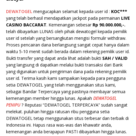
DEWATOGEL
mengucapkan selamat kepada user id :
KOC***
yang telah berhasil mendapatkan jackpot pada permainan
LIVE
CASINO BACCARAT
. Kemenangan sebesar
Rp 90.000.000,-.
telah dibayarkan LUNAS oleh pihak dewatogel kepada pemilik
user id setelah yang bersangkutan mengisi formulir withdraw.
Proses pencairan dana berlangsung sangat cepat hanya dalam
waktu 5-10 menit sudah berada dalam rekening pemilik user id.
Bukti transfer yang dapat anda lihat adalah bukti
SAH / VALID
yang langsung di dapatkan melalui bukti transaksi dari Bank
yang digunakan untuk pengiriman dana pada rekening pemilik
user id. Terima kasih kami sampaikan kepada para pengguna
setia DEWATOGEL yang telah menggunakan situs kami,
sebagai Bandar Terpercaya yang pastinya membayar semua
kemenangan member hingga lunas. Apakah
DEWATOGEL
PENIPU
? Reputasi “DEWATOGEL TERPERCAYA” sudah sangat
melekat. puluhan hingga ratusan ribu pengguna setia
DEWATOGEL tetap menggunakan situs terbesar dan terbaik di
Indonesia ini. Hapus rasa was-was dan khawatir anda,
kemenangan anda berapapun PASTI dibayarkan hingga lunas.