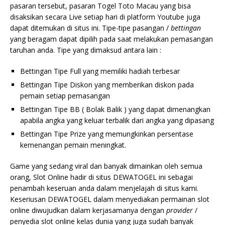
pasaran tersebut, pasaran Togel Toto Macau yang bisa
disaksikan secara Live setiap hari di platform Youtube juga
dapat ditemukan di situs ini. Tipe-tipe pasangan /
bettingan
yang beragam dapat dipilih pada saat melakukan pemasangan
taruhan anda. Tipe yang dimaksud antara lain :
Bettingan Tipe Full yang memiliki hadiah terbesar
Bettingan Tipe Diskon yang memberikan diskon pada
pemain setiap pemasangan
Bettingan Tipe BB ( Bolak Balik ) yang dapat dimenangkan
apabila angka yang keluar terbalik dari angka yang dipasang
Bettingan Tipe Prize yang memungkinkan persentase
kemenangan pemain meningkat.
Game yang sedang viral dan banyak dimainkan oleh semua
orang, Slot Online hadir di situs DEWATOGEL ini sebagai
penambah keseruan anda dalam menjelajah di situs kami.
Keseriusan DEWATOGEL dalam menyediakan permainan slot
online diwujudkan dalam kerjasamanya dengan
provider
/
penyedia slot online kelas dunia yang juga sudah banyak