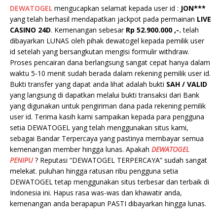
DEWATOGEL
mengucapkan selamat kepada user id :
JON***
yang telah berhasil mendapatkan jackpot pada permainan
LIVE
CASINO 24D
. Kemenangan sebesar
Rp 52.900.000 ,-.
telah
dibayarkan LUNAS oleh pihak dewatogel kepada pemilik user
id setelah yang bersangkutan mengisi formulir withdraw.
Proses pencairan dana berlangsung sangat cepat hanya dalam
waktu 5-10 menit sudah berada dalam rekening pemilik user id.
Bukti transfer yang dapat anda lihat adalah bukti
SAH / VALID
yang langsung di dapatkan melalui bukti transaksi dari Bank
yang digunakan untuk pengiriman dana pada rekening pemilik
user id. Terima kasih kami sampaikan kepada para pengguna
setia DEWATOGEL yang telah menggunakan situs kami,
sebagai Bandar Terpercaya yang pastinya membayar semua
kemenangan member hingga lunas. Apakah
DEWATOGEL
PENIPU
? Reputasi “DEWATOGEL TERPERCAYA” sudah sangat
melekat. puluhan hingga ratusan ribu pengguna setia
DEWATOGEL tetap menggunakan situs terbesar dan terbaik di
Indonesia ini. Hapus rasa was-was dan khawatir anda,
kemenangan anda berapapun PASTI dibayarkan hingga lunas.