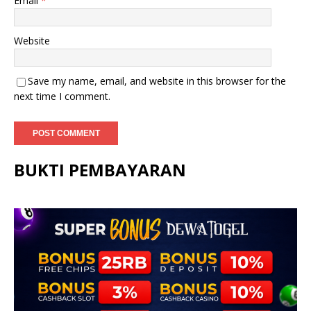
Email
*
Website
Save my name, email, and website in this browser for the
next time I comment.
BUKTI PEMBAYARAN