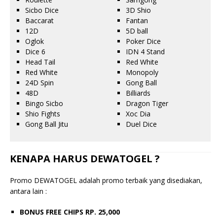
Sicbo Dice
3D Shio
Baccarat
Fantan
12D
5D ball
Oglok
Poker Dice
Dice 6
IDN 4 Stand
Head Tail
Red White
Red White
Monopoly
24D Spin
Gong Ball
48D
Billiards
Bingo Sicbo
Dragon Tiger
Shio Fights
Xoc Dia
Gong Ball Jitu
Duel Dice
KENAPA HARUS DEWATOGEL ?
Promo DEWATOGEL adalah promo terbaik yang disediakan,
antara lain :
BONUS FREE CHIPS RP. 25,000