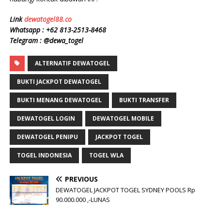
Link
dewatogel88.co
Whatsapp :
+62 813-2513-8468
Telegram : @dewa_togel
ALTERNATIF DEWATOGEL
BUKTI JACKPOT DEWATOGEL
BUKTI MENANG DEWATOGEL
BUKTI TRANSFER
DEWATOGEL LOGIN
DEWATOGEL MOBILE
DEWATOGEL PENIPU
JACKPOT TOGEL
TOGEL INDONESIA
TOGEL WLA
PREVIOUS
DEWATOGEL JACKPOT TOGEL SYDNEY POOLS Rp
90.000.000 ,-LUNAS