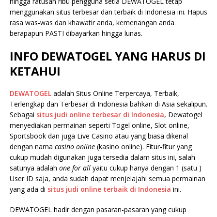
hingga ratusan ribu pengguna setia DEWATOGEL tetap
menggunakan situs terbesar dan terbaik di Indonesia ini. Hapus
rasa was-was dan khawatir anda, kemenangan anda
berapapun PASTI dibayarkan hingga lunas.
INFO DEWATOGEL YANG HARUS DI
KETAHUI
DEWATOGEL
adalah Situs Online Terpercaya, Terbaik,
Terlengkap dan Terbesar di Indonesia bahkan di Asia sekalipun.
Sebagai
situs judi online terbesar di Indonesia
, Dewatogel
menyediakan permainan seperti Togel online, Slot online,
Sportsbook dan juga Live Casino atau yang biasa dikenal
dengan nama
casino online
(kasino online). Fitur-fitur yang
cukup mudah digunakan juga tersedia dalam situs ini, salah
satunya adalah
one for all
yaitu cukup hanya dengan 1 (satu )
User ID saja, anda sudah dapat menjelajahi semua permainan
yang ada di
situs judi online terbaik di Indonesia
ini.
DEWATOGEL hadir dengan pasaran-pasaran yang cukup