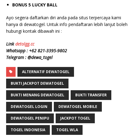
BONUS 5 LUCKY BALL
Ayo segera daftarkan diri anda pada situs terpercaya kami
hanya di dewatogel. Untuk info pendaftaran lebih lanjut boleh
hubungi kontak dibawah ini :
Link
detolgg.cc
Whatsapp :
+62 8
21-3395-9802
Telegram : @dewa_togel
ALTERNATIF DEWATOGEL
BUKTI JACKPOT DEWATOGEL
BUKTI MENANG DEWATOGEL
BUKTI TRANSFER
DEWATOGEL LOGIN
DEWATOGEL MOBILE
DEWATOGEL PENIPU
JACKPOT TOGEL
TOGEL INDONESIA
TOGEL WLA