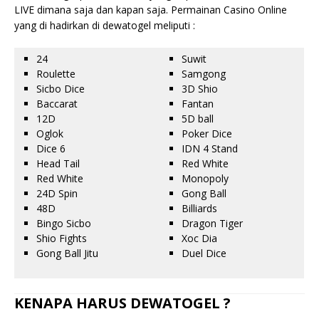
LIVE dimana saja dan kapan saja. Permainan Casino Online
yang di hadirkan di dewatogel meliputi :
24
Suwit
Roulette
Samgong
Sicbo Dice
3D Shio
Baccarat
Fantan
12D
5D ball
Oglok
Poker Dice
Dice 6
IDN 4 Stand
Head Tail
Red White
Red White
Monopoly
24D Spin
Gong Ball
48D
Billiards
Bingo Sicbo
Dragon Tiger
Shio Fights
Xoc Dia
Gong Ball Jitu
Duel Dice
KENAPA HARUS DEWATOGEL ?