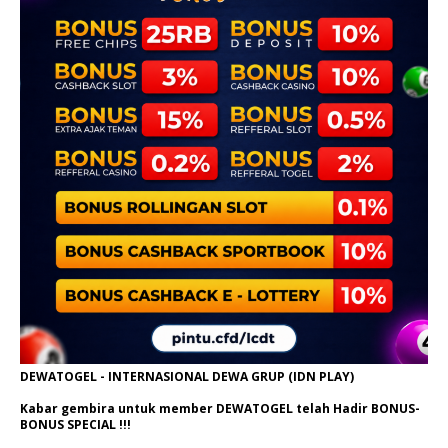
DEWATOGEL - INTERNASIONAL DEWA GRUP (IDN PLAY)
Kabar gembira untuk member DEWATOGEL telah Hadir
BONUS-
BONUS SPECIAL
!!!