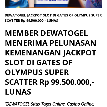
DEWATOGEL JACKPOT SLOT DI GATES OF OLYMPUS SUPER
SCATTER Rp 99.500.000,- LUNAS
MEMBER DEWATOGEL
MENERIMA PELUNASAN
KEMENANGAN JACKPOT
SLOT DI GATES OF
OLYMPUS SUPER
SCATTER Rp 99.500.000,-
LUNAS
“DEWATOGEL Situs Togel Online, Casino Online,