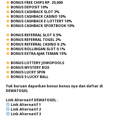
BONUS FREE CHIPS RP. 25,000
BONUS DEPOSIT 10%
BONUS CASHBACK SLOT 3%
BONUS CASHBACK CASINO 10%
BONUS CASHBACK E-LOTTERY 10%
BONUS CASHBACK SPORTBOOK 10%
BONUS REFERRAL SLOT 0.5%
BONUS REFERRAL TOGEL 2%
BONUS REFERRAL CASINO 0.2%
BONUS ROLLINGAN SLOT 0.1%
BONUS EXTRA AJAK TEMAN 15%
BONUS LOTTERY JOWOPOOLS
BONUS MYSTERY BOX
BONUS LUCKY SPIN
BONUS 5 LUCKY BALL
Yuk buruan dapatkan bonus bonus nya dan daftar di
DEWATOGEL
Link Alternatif
DEWATOGEL
:
Link Alternatif 1
Link Alternatif 2
Link Alternatif 3