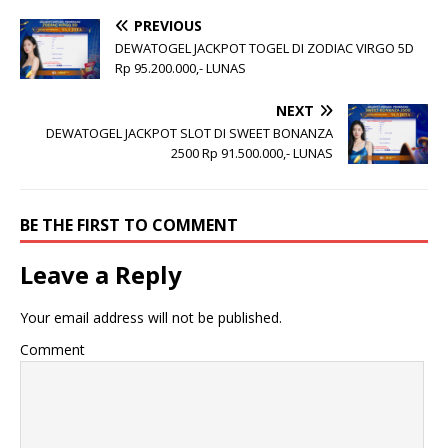
PREVIOUS
DEWATOGEL JACKPOT TOGEL DI ZODIAC VIRGO 5D
Rp 95.200.000,- LUNAS
NEXT
DEWATOGEL JACKPOT SLOT DI SWEET BONANZA
2500 Rp 91.500.000,- LUNAS
BE THE FIRST TO COMMENT
Leave a Reply
Your email address will not be published.
Comment