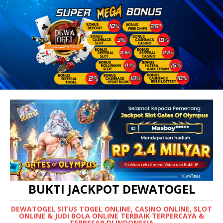
BUKTI JACKPOT DEWATOGEL
DEWATOGEL SITUS TOGEL ONLINE, CASINO ONLINE, SLOT
ONLINE & JUDI BOLA ONLINE TERBAIK TERPERCAYA &
TERBESAR DI INDONESIA