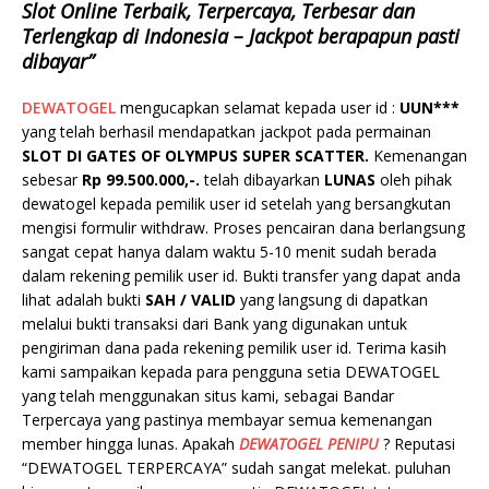
Slot Online Terbaik, Terpercaya, Terbesar dan
Terlengkap di Indonesia – Jackpot berapapun pasti
dibayar”
DEWATOGEL
mengucapkan selamat kepada user id :
UUN***
yang telah berhasil mendapatkan jackpot pada permainan
SLOT DI GATES OF OLYMPUS SUPER SCATTER.
Kemenangan
sebesar
Rp 99.500.000,-.
telah dibayarkan
LUNAS
oleh pihak
dewatogel kepada pemilik user id setelah yang bersangkutan
mengisi formulir withdraw. Proses pencairan dana berlangsung
sangat cepat hanya dalam waktu 5-10 menit sudah berada
dalam rekening pemilik user id. Bukti transfer yang dapat anda
lihat adalah bukti
SAH / VALID
yang langsung di dapatkan
melalui bukti transaksi dari Bank yang digunakan untuk
pengiriman dana pada rekening pemilik user id. Terima kasih
kami sampaikan kepada para pengguna setia DEWATOGEL
yang telah menggunakan situs kami, sebagai Bandar
Terpercaya yang pastinya membayar semua kemenangan
member hingga lunas. Apakah
DEWATOGEL PENIPU
? Reputasi
“DEWATOGEL TERPERCAYA” sudah sangat melekat. puluhan