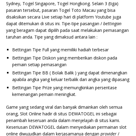
Sydney, Togel Singapore, Togel Hongkong. Selain 3 (tiga)
pasaran tersebut, pasaran Togel Toto Macau yang bisa
disaksikan secara Live setiap hari di platform Youtube juga
dapat ditemukan di situs ini. Tipe-tipe pasangan /
bettingan
yang beragam dapat dipilih pada saat melakukan pemasangan
taruhan anda. Tipe yang dimaksud antara lain :
Bettingan Tipe Full yang memiliki hadiah terbesar
Bettingan Tipe Diskon yang memberikan diskon pada
pemain setiap pemasangan
Bettingan Tipe BB ( Bolak Balik ) yang dapat dimenangkan
apabila angka yang keluar terbalik dari angka yang dipasang
Bettingan Tipe Prize yang memungkinkan persentase
kemenangan pemain meningkat.
Game yang sedang viral dan banyak dimainkan oleh semua
orang, Slot Online hadir di situs DEWATOGEL ini sebagai
penambah keseruan anda dalam menjelajah di situs kami.
Keseriusan DEWATOGEL dalam menyediakan permainan slot
online diwujudkan dalam kerjasamanya dengan
provider
/