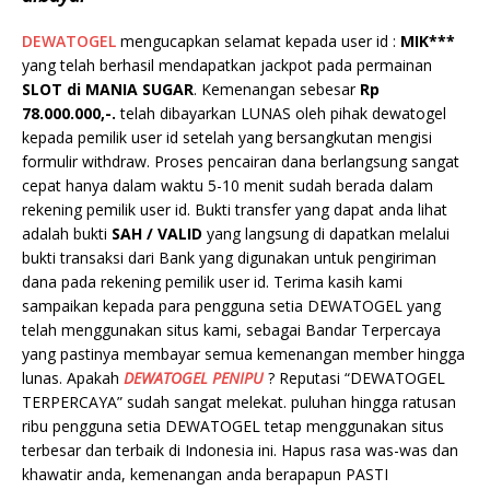
DEWATOGEL
mengucapkan selamat kepada user id :
MIK***
yang telah berhasil mendapatkan jackpot pada permainan
SLOT di MANIA SUGAR
. Kemenangan sebesar
Rp
78.000.000,-.
telah dibayarkan LUNAS oleh pihak dewatogel
kepada pemilik user id setelah yang bersangkutan mengisi
formulir withdraw. Proses pencairan dana berlangsung sangat
cepat hanya dalam waktu 5-10 menit sudah berada dalam
rekening pemilik user id. Bukti transfer yang dapat anda lihat
adalah bukti
SAH / VALID
yang langsung di dapatkan melalui
bukti transaksi dari Bank yang digunakan untuk pengiriman
dana pada rekening pemilik user id. Terima kasih kami
sampaikan kepada para pengguna setia DEWATOGEL yang
telah menggunakan situs kami, sebagai Bandar Terpercaya
yang pastinya membayar semua kemenangan member hingga
lunas. Apakah
DEWATOGEL PENIPU
? Reputasi “DEWATOGEL
TERPERCAYA” sudah sangat melekat. puluhan hingga ratusan
ribu pengguna setia DEWATOGEL tetap menggunakan situs
terbesar dan terbaik di Indonesia ini. Hapus rasa was-was dan
khawatir anda, kemenangan anda berapapun PASTI