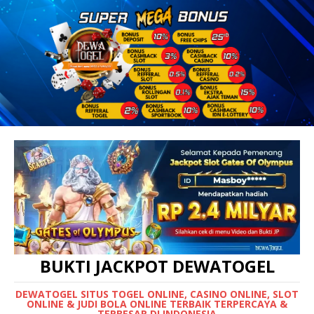
BUKTI JACKPOT DEWATOGEL
DEWATOGEL SITUS TOGEL ONLINE, CASINO ONLINE, SLOT
ONLINE & JUDI BOLA ONLINE TERBAIK TERPERCAYA &
TERBESAR DI INDONESIA