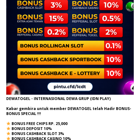
DEWATOGEL - INTERNASIONAL DEWA GRUP (IDN PLAY)
Kabar gembira untuk member DEWATOGEL telah Hadir
BONUS-
BONUS SPECIAL
!!!
BONUS FREE CHIPS RP. 25,000
BONUS DEPOSIT 10%
BONUS CASHBACK SLOT 3%
BONUS CASHBACK CASINO 10%