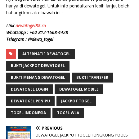
hanya di dewatogel. Untuk info pendaftaran lebih lanjut boleh
hubungi kontak dibawah ini :
Link
dewatogel88.co
Whatsapp : +62 812-1668-4428
Telegram : @dewa_togel
ALTERNATIF DEWATOGEL
BUKTI JACKPOT DEWATOGEL
BUKTI MENANG DEWATOGEL
BUKTI TRANSFER
DEWATOGEL LOGIN
DEWATOGEL MOBILE
DEWATOGEL PENIPU
JACKPOT TOGEL
TOGEL INDONESIA
TOGEL WLA
PREVIOUS
DEWATOGEL JACKPOT TOGEL HONGKONG POOLS