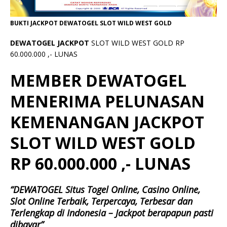
BUKTI JACKPOT DEWATOGEL SLOT WILD WEST GOLD
DEWATOGEL JACKPOT
SLOT WILD WEST GOLD RP
60.000.000 ,- LUNAS
MEMBER DEWATOGEL
MENERIMA PELUNASAN
KEMENANGAN JACKPOT
SLOT WILD WEST GOLD
RP 60.000.000 ,- LUNAS
“DEWATOGEL Situs Togel Online, Casino Online,
Slot Online Terbaik, Terpercaya, Terbesar dan
Terlengkap di Indonesia – Jackpot berapapun pasti
dibayar”