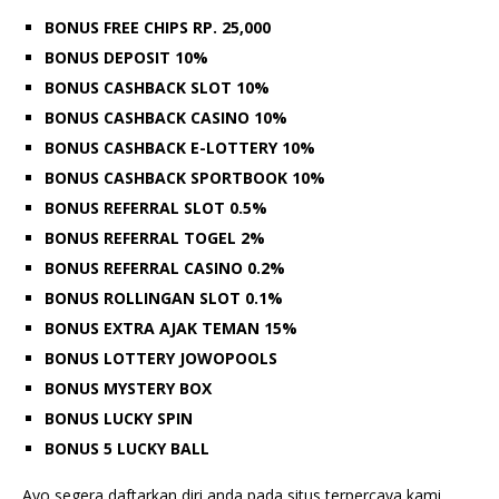
BONUS FREE CHIPS RP. 25,000
BONUS DEPOSIT 10%
BONUS CASHBACK SLOT 10%
BONUS CASHBACK CASINO 10%
BONUS CASHBACK E-LOTTERY 10%
BONUS CASHBACK SPORTBOOK 10%
BONUS REFERRAL SLOT 0.5%
BONUS REFERRAL TOGEL 2%
BONUS REFERRAL CASINO 0.2%
BONUS ROLLINGAN SLOT 0.1%
BONUS EXTRA AJAK TEMAN 15%
BONUS LOTTERY JOWOPOOLS
BONUS MYSTERY BOX
BONUS LUCKY SPIN
BONUS 5 LUCKY BALL
Ayo segera daftarkan diri anda pada situs terpercaya kami