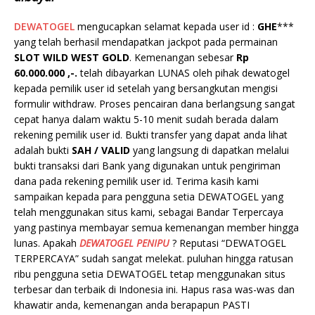
DEWATOGEL
mengucapkan selamat kepada user id :
GHE
***
yang telah berhasil mendapatkan jackpot pada permainan
SLOT WILD WEST GOLD
. Kemenangan sebesar
Rp
60.000.000 ,-.
telah dibayarkan LUNAS oleh pihak dewatogel
kepada pemilik user id setelah yang bersangkutan mengisi
formulir withdraw. Proses pencairan dana berlangsung sangat
cepat hanya dalam waktu 5-10 menit sudah berada dalam
rekening pemilik user id. Bukti transfer yang dapat anda lihat
adalah bukti
SAH / VALID
yang langsung di dapatkan melalui
bukti transaksi dari Bank yang digunakan untuk pengiriman
dana pada rekening pemilik user id. Terima kasih kami
sampaikan kepada para pengguna setia DEWATOGEL yang
telah menggunakan situs kami, sebagai Bandar Terpercaya
yang pastinya membayar semua kemenangan member hingga
lunas. Apakah
DEWATOGEL PENIPU
? Reputasi “DEWATOGEL
TERPERCAYA” sudah sangat melekat. puluhan hingga ratusan
ribu pengguna setia DEWATOGEL tetap menggunakan situs
terbesar dan terbaik di Indonesia ini. Hapus rasa was-was dan
khawatir anda, kemenangan anda berapapun PASTI