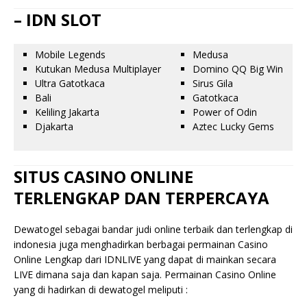
– IDN SLOT
Mobile Legends
Medusa
Kutukan Medusa Multiplayer
Domino QQ Big Win
Ultra Gatotkaca
Sirus Gila
Bali
Gatotkaca
Keliling Jakarta
Power of Odin
Djakarta
Aztec Lucky Gems
SITUS CASINO ONLINE
TERLENGKAP DAN TERPERCAYA
Dewatogel sebagai bandar judi online terbaik dan terlengkap di
indonesia juga menghadirkan berbagai permainan Casino
Online Lengkap dari IDNLIVE yang dapat di mainkan secara
LIVE dimana saja dan kapan saja. Permainan Casino Online
yang di hadirkan di dewatogel meliputi :