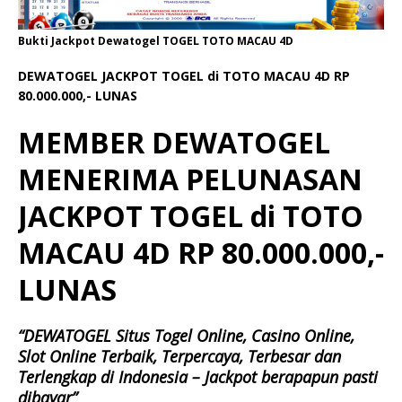
Bukti Jackpot Dewatogel TOGEL TOTO MACAU 4D
DEWATOGEL JACKPOT TOGEL di TOTO MACAU 4D RP
80.000.000,- LUNAS
MEMBER DEWATOGEL
MENERIMA PELUNASAN
JACKPOT TOGEL di TOTO
MACAU 4D RP 80.000.000,-
LUNAS
“DEWATOGEL Situs Togel Online, Casino Online,
Slot Online Terbaik, Terpercaya, Terbesar dan
Terlengkap di Indonesia – Jackpot berapapun pasti
dibayar”