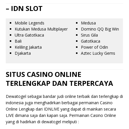
– IDN SLOT
Mobile Legends
Medusa
Kutukan Medusa Multiplayer
Domino QQ Big Win
Ultra Gatotkaca
Sirus Gila
Bali
Gatotkaca
Keliling Jakarta
Power of Odin
Djakarta
Aztec Lucky Gems
SITUS CASINO ONLINE
TERLENGKAP DAN TERPERCAYA
Dewatogel sebagai bandar judi online terbaik dan terlengkap di
indonesia juga menghadirkan berbagai permainan Casino
Online Lengkap dari IDNLIVE yang dapat di mainkan secara
LIVE dimana saja dan kapan saja. Permainan Casino Online
yang di hadirkan di dewatogel meliputi :