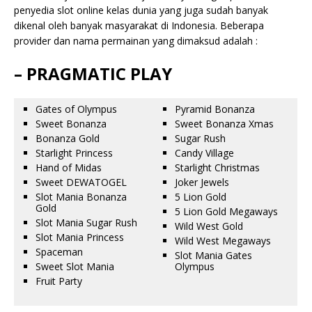
penyedia slot online kelas dunia yang juga sudah banyak
dikenal oleh banyak masyarakat di Indonesia. Beberapa
provider dan nama permainan yang dimaksud adalah :
– PRAGMATIC PLAY
Gates of Olympus
Pyramid Bonanza
Sweet Bonanza
Sweet Bonanza Xmas
Bonanza Gold
Sugar Rush
Starlight Princess
Candy Village
Hand of Midas
Starlight Christmas
Sweet DEWATOGEL
Joker Jewels
Slot Mania Bonanza
5 Lion Gold
Gold
5 Lion Gold Megaways
Slot Mania Sugar Rush
Wild West Gold
Slot Mania Princess
Wild West Megaways
Spaceman
Slot Mania Gates
Sweet Slot Mania
Olympus
Fruit Party