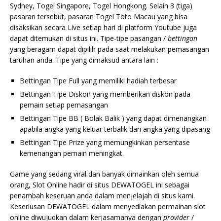
Sydney, Togel Singapore, Togel Hongkong. Selain 3 (tiga)
pasaran tersebut, pasaran Togel Toto Macau yang bisa
disaksikan secara Live setiap hari di platform Youtube juga
dapat ditemukan di situs ini. Tipe-tipe pasangan /
bettingan
yang beragam dapat dipilih pada saat melakukan pemasangan
taruhan anda. Tipe yang dimaksud antara lain :
Bettingan Tipe Full yang memiliki hadiah terbesar
Bettingan Tipe Diskon yang memberikan diskon pada
pemain setiap pemasangan
Bettingan Tipe BB ( Bolak Balik ) yang dapat dimenangkan
apabila angka yang keluar terbalik dari angka yang dipasang
Bettingan Tipe Prize yang memungkinkan persentase
kemenangan pemain meningkat.
Game yang sedang viral dan banyak dimainkan oleh semua
orang, Slot Online hadir di situs DEWATOGEL ini sebagai
penambah keseruan anda dalam menjelajah di situs kami.
Keseriusan DEWATOGEL dalam menyediakan permainan slot
online diwujudkan dalam kerjasamanya dengan
provider
/