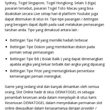
Sydney, Togel Singapore, Togel Hongkong. Selain 3 (tiga)
pasaran tersebut, pasaran Togel Toto Macau yang bisa
disaksikan secara Live setiap hari di platform Youtube juga
dapat ditemukan di situs ini. Tipe-tipe pasangan /
bettingan
yang beragam dapat dipilih pada saat melakukan pemasangan
taruhan anda. Tipe yang dimaksud antara lain :
Bettingan Tipe Full yang memiliki hadiah terbesar
Bettingan Tipe Diskon yang memberikan diskon pada
pemain setiap pemasangan
Bettingan Tipe BB ( Bolak Balik ) yang dapat dimenangkan
apabila angka yang keluar terbalik dari angka yang dipasang
Bettingan Tipe Prize yang memungkinkan persentase
kemenangan pemain meningkat.
Game yang sedang viral dan banyak dimainkan oleh semua
orang, Slot Online hadir di situs DEWATOGEL ini sebagai
penambah keseruan anda dalam menjelajah di situs kami.
Keseriusan DEWATOGEL dalam menyediakan permainan slot
online diwujudkan dalam kerjasamanya dengan
provider
/