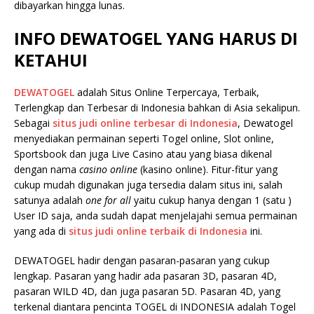
dibayarkan hingga lunas.
INFO DEWATOGEL YANG HARUS DI
KETAHUI
DEWATOGEL
adalah Situs Online Terpercaya, Terbaik,
Terlengkap dan Terbesar di Indonesia bahkan di Asia sekalipun.
Sebagai
situs judi online terbesar di Indonesia
, Dewatogel
menyediakan permainan seperti Togel online, Slot online,
Sportsbook dan juga Live Casino atau yang biasa dikenal
dengan nama
casino online
(kasino online). Fitur-fitur yang
cukup mudah digunakan juga tersedia dalam situs ini, salah
satunya adalah
one for all
yaitu cukup hanya dengan 1 (satu )
User ID saja, anda sudah dapat menjelajahi semua permainan
yang ada di
situs judi online terbaik di Indonesia
ini.
DEWATOGEL hadir dengan pasaran-pasaran yang cukup
lengkap. Pasaran yang hadir ada pasaran 3D, pasaran 4D,
pasaran WILD 4D, dan juga pasaran 5D. Pasaran 4D, yang
terkenal diantara pencinta TOGEL di INDONESIA adalah Togel