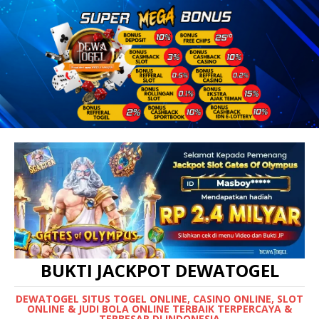
BUKTI JACKPOT DEWATOGEL
DEWATOGEL SITUS TOGEL ONLINE, CASINO ONLINE, SLOT
ONLINE & JUDI BOLA ONLINE TERBAIK TERPERCAYA &
TERBESAR DI INDONESIA