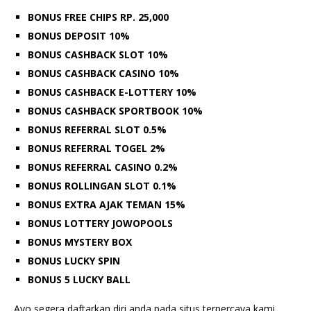
BONUS FREE CHIPS RP. 25,000
BONUS DEPOSIT 10%
BONUS CASHBACK SLOT 10%
BONUS CASHBACK CASINO 10%
BONUS CASHBACK E-LOTTERY 10%
BONUS CASHBACK SPORTBOOK 10%
BONUS REFERRAL SLOT 0.5%
BONUS REFERRAL TOGEL 2%
BONUS REFERRAL CASINO 0.2%
BONUS ROLLINGAN SLOT 0.1%
BONUS EXTRA AJAK TEMAN 15%
BONUS LOTTERY JOWOPOOLS
BONUS MYSTERY BOX
BONUS LUCKY SPIN
BONUS 5 LUCKY BALL
Ayo segera daftarkan diri anda pada situs terpercaya kami