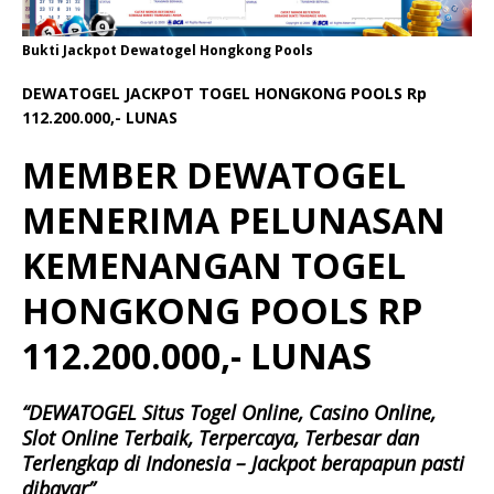
Bukti Jackpot Dewatogel Hongkong Pools
DEWATOGEL JACKPOT TOGEL HONGKONG POOLS Rp
112.200.000,- LUNAS
MEMBER DEWATOGEL
MENERIMA PELUNASAN
KEMENANGAN TOGEL
HONGKONG POOLS RP
112.200.000,- LUNAS
“DEWATOGEL Situs Togel Online, Casino Online,
Slot Online Terbaik, Terpercaya, Terbesar dan
Terlengkap di Indonesia – Jackpot berapapun pasti
dibayar”