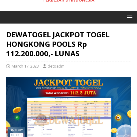
DEWATOGEL JACKPOT TOGEL
HONGKONG POOLS Rp
112.200.000,- LUNAS
March 17, 2023
detoadm